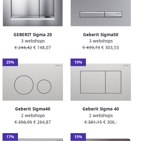
GEBERIT Sigma 20
Geberit Sigma50
3 webshops
3 webshops
bedieningspaneel DF
bedieningplaat 2-toets
€ 244,42
€ 148,07
€ 499,73
€ 303,53
frontbediend 24.6x16.4cm
spoeling frontbediening
tbv inbouwreservoir 8 en
voor toilet 24.6x16.4cm
12cm mat verchr. glans
chroom look mat
25%
19%
verchr. mat verchr.
115788GH2
115883JQ1
Geberit Sigma40
Geberit Sigma 40
2 webshops
2 webshops
bedieningsplaat 2-toets
bedieningspaneel square
€ 356,95
€ 264,87
€ 381,15
€ 306,-
spoeling rond geborsteld
geborsteld RVS voor Sigma
rvs 115.628.FW.1
reservoirs 8cm (UP720) en
12cm (UP320)
17%
15%