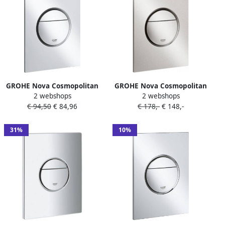
GROHE Nova Cosmopolitan
GROHE Nova Cosmopolitan
2 webshops
2 webshops
S Bedieningsplaat
S Bedieningsplaat
€ 94,50
€ 84,96
€ 178,-
€ 148,-
mechanisch tweeknops 172
mechanisch tweeknops 172
x 130mm(LxB ) kunststof
x 130mm (LxB) kunststof
mat chroom
supersteel
31%
10%