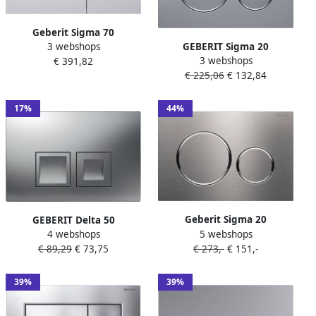
Geberit Sigma 70
GEBERIT Sigma 20
3 webshops
bedieningspaneel rvs voor
3 webshops
bedieningspaneel DF
€ 391,82
Sigma reservoirs 8cm
€ 225,06
€ 132,84
frontbediend 24.6x16.4cm
(UP720) en 12cm (UP320)
tbv inbouwreservoir 8 en
12cm mat verchr. glans
17%
44%
verchr. mat verchr.
115882JQ1
Geberit Sigma 20
GEBERIT Delta 50
5 webshops
bedieningspaneel rvs
4 webshops
tweeknops mechanische
€ 273,-
€ 151,-
geborsteld chroom voor
€ 89,29
€ 73,75
bedieningsplaat
Sigma reservoirs 8cm
spoelsysteem kunststof
(UP720) en 12cm (UP320)
164x246x25mm matchroom
39%
39%