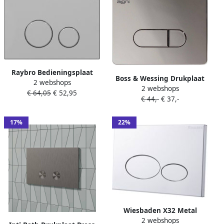
Raybro Bedieningsplaat
Boss & Wessing Drukplaat
2 webshops
Cortado 25 TBV Geberit
2 webshops
BWS Toon Chroom
€ 64,05
€ 52,95
UP100 UP320 Mat Chroom
€ 44,-
€ 37,-
17%
22%
Wiesbaden X32 Metal
2 webshops
drukplaat voor