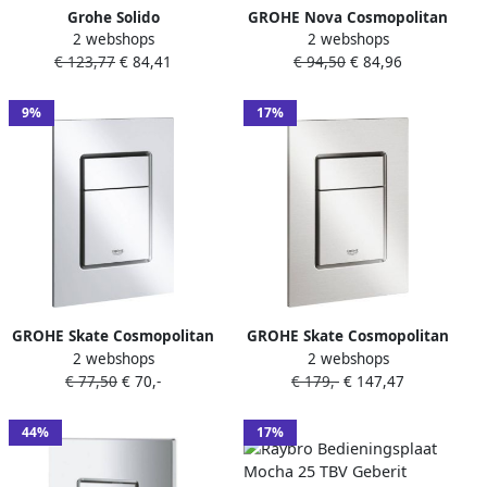
Grohe Solido
GROHE Nova Cosmopolitan
2 webshops
2 webshops
bedieningspaneel dual
S Bedieningsplaat
€ 123,77
€ 84,41
€ 94,50
€ 84,96
flush sail 2 knops chroom
mechanisch tweeknops 172
38965000
x 130mm (LxB) kunststof
chroom
9%
17%
GROHE Skate Cosmopolitan
GROHE Skate Cosmopolitan
2 webshops
2 webshops
S Bedieningsplaat
S Bedieningsplaat
€ 77,50
€ 70,-
€ 179,-
€ 147,47
mechanisch tweeknops 172
mechanisch tweeknops 172
x 130mm (LxB) kunststof
x 130mm (LxB) kunststof
mat chroom
supersteel
44%
17%