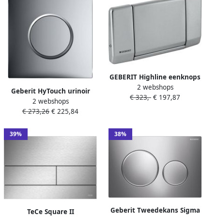
GEBERIT Highline eenknops
2 webshops
mechanische
Geberit HyTouch urinoir
€ 323,-
€ 197,87
bedieningsplaat
2 webshops
stuursysteem pneumatisch
spoelsysteem RVS
€ 273,26
€ 225,84
inclusief bedieningsplaat
185x340x36mm RVS-look
Sigma 10 Plaat en toets
glansverchroomd
39%
38%
Designring matverchroomd
116.015.KH.1
Geberit Tweedekans Sigma
TeCe Square II