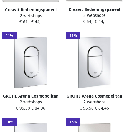
Creavit Bedieningspaneel
Creavit Bedieningspaneel
2 webshops
organische vorm knoppen
2 webshops
rechthoekige knoppen
€ 54,-
€ 44,-
chroom GP7004.00
€ 61,-
€ 44,-
chroom GP3004.00
11%
11%
GROHE Arena Cosmopolitan
GROHE Arena Cosmopolitan
2 webshops
2 webshops
S Bedieningsplaat
S Bedieningsplaat
€ 95,50
€ 84,96
€ 95,50
€ 84,46
mechanisch tweeknops 172
mechanisch tweeknops 172
x 130mm(LxB ) kunststof
x 130mm (LxB) kunststof
chroom
mat chroom
10%
16%