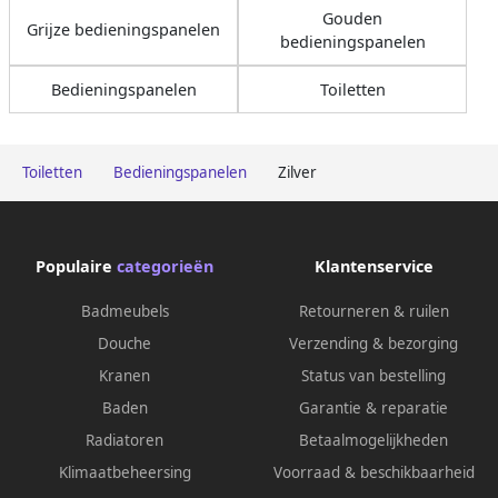
Gouden
Grijze bedieningspanelen
bedieningspanelen
Bedieningspanelen
Toiletten
Toiletten
Bedieningspanelen
Zilver
Populaire
categorieën
Klantenservice
Badmeubels
Retourneren & ruilen
Douche
Verzending & bezorging
Kranen
Status van bestelling
Baden
Garantie & reparatie
Radiatoren
Betaalmogelijkheden
Klimaatbeheersing
Voorraad & beschikbaarheid