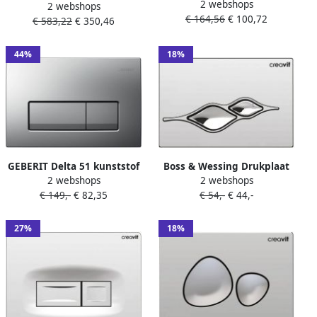
2 webshops
20 bedieningspaneel
2 webshops
bedieningsplaat
€ 164,56
€ 100,72
chroom mat-chroom chroom
€ 583,22
€ 350,46
duospoeltechniek incl.
voor Sigma reservoirs 8cm
inbouwraam metaal rvs
(UP720) en 12cm (UP320)
geborsteld 9.240.830
44%
18%
04572
GEBERIT Delta 51 kunststof
Boss & Wessing Drukplaat
2 webshops
2 webshops
bedieningspaneel met
BWS Ufo TBV BWS GR5003
€ 149,-
€ 82,35
€ 54,-
€ 44,-
dubbele spoeling. Geschikt
Chroom
voor UP100 reservoirs
matchroom 115105461
27%
18%