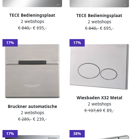
TECE Bedieningsplaat
TECE Bedieningsplaat
2 webshops
Elektronisch Solid Met
2 webshops
Elektronisch Solid Met
€ 840,-
€ 695,-
Handsfree Bediening 12V
€ 840,-
€ 695,-
Handsfree Bediening 12V
Net Glans Chroom
Net Geborsteld RVS Anti-
Fingerprint
17%
17%
Wiesbaden X32 Metal
2 webshops
drukplaat voor
Bruckner automatische
€ 107,69
€ 89,-
inbouwreservoir geborsteld
2 webshops
spoelunit voor urinoir en
staal 32.4673
€ 289,-
€ 239,-
toilet RVS
17%
38%