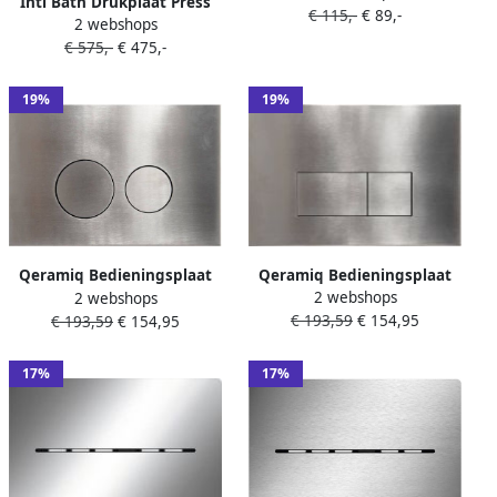
Inti Bath Drukplaat Press
€ 115,-
€ 89,-
inbouwreservoir chroom
2 webshops
RVS 316 tbv UP320 UP720
32.4671
€ 575,-
€ 475,-
TECE Brushed Brut Stainless
Steel
19%
19%
Qeramiq Bedieningsplaat
Qeramiq Bedieningsplaat
2 webshops
2 webshops
Push Met DualfFush
Push Met DualfFush
€ 193,59
€ 154,95
€ 193,59
€ 154,95
Frontbediening Metaal
Frontbediening Metaal
Rechthoek Steel
Rond Steel
17%
17%