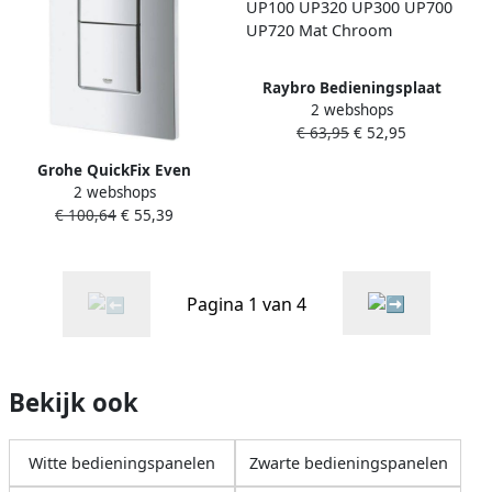
Raybro Bedieningsplaat
2 webshops
Mocha 25 TBV Geberit
€ 63,95
€ 52,95
UP100 UP320 UP300 UP700
UP720 Mat Chroom
Grohe QuickFix Even
2 webshops
bedieningspaneel chroom
€ 100,64
€ 55,39
voor QuickFix Rapid SL
Pagina 1 van 4
Bekijk ook
Witte bedieningspanelen
Zwarte bedieningspanelen