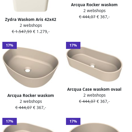
Arcqua Rocker waskom
2 webshops
opbouw organisch links
€ 444,07
€ 367,-
50x37cm mat zand
Zydra Waskom Aris 42x42
WAS557975
2 webshops
cm Natural
€ 1.547,59
€ 1.279,-
17%
17%
Arcqua Case waskom ovaal
2 webshops
60x26cm mat zand
Arcqua Rocker waskom
€ 444,07
€ 367,-
2 webshops
WAS553498
opbouw organisch rechts
€ 444,07
€ 367,-
50x37cm mat zand
WAS554165
17%
17%