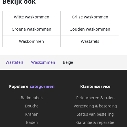
Bekijk ook
Witte waskommen
Grijze waskommen
Groene waskommen
Gouden waskommen
Waskommen
Wastafels
Wastafels
Waskommen
Beige
Populaire
categorieën
Klantenservice
Badmeubels
Retourneren & ruilen
Douche
Verzending & bezorging
Kranen
Status van bestelling
Baden
Garantie & reparatie