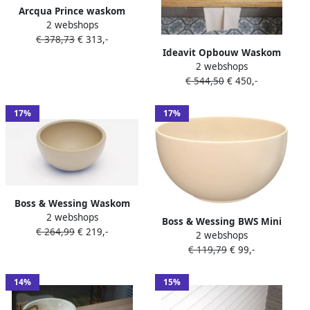
Arcqua Prince waskom
2 webshops
opbouw ovaal 49x34cm mat
€ 378,73
€ 313,-
zand WAS558496
Ideavit Opbouw Waskom
2 webshops
Solidthin 50x33x14.5 cm
€ 544,50
€ 450,-
Solid Surface Mat Beige
17%
17%
Boss & Wessing Waskom
2 webshops
BWS Nox Mini 20 cm Solid
Boss & Wessing BWS Mini
€ 264,99
€ 219,-
Marmo Cappuccino
2 webshops
Waskom 23 cm Keramiek
€ 119,79
€ 99,-
Licht Ivoor
14%
15%