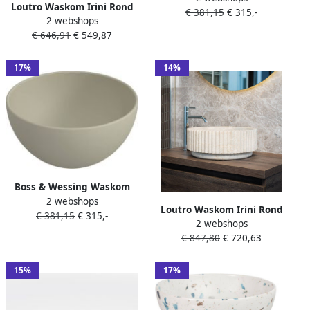
Loutro Waskom Irini Rond
€ 381,15
€ 315,-
Keramiek Ivoor
2 webshops
25x25x14 cm Marmer
€ 646,91
€ 549,87
17%
14%
Boss & Wessing Waskom
2 webshops
BWS Caadop Rond 24 cm
Loutro Waskom Irini Rond
€ 381,15
€ 315,-
Keramiek Zand
2 webshops
40x40x15 cm Marmer
€ 847,80
€ 720,63
15%
17%