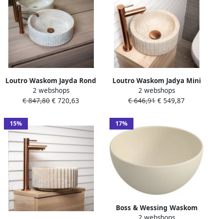
Loutro Waskom Jayda Rond
Loutro Waskom Jadya Mini
2 webshops
2 webshops
40x40x14 cm Marmer
Rond 25x25x12 cm Marmer
€ 847,80
€ 720,63
€ 646,91
€ 549,87
15%
17%
Boss & Wessing Waskom
2 webshops
BWS Caadop Rond 24 cm