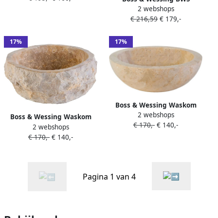
2 webshops
Natuursteen Creme
Waskom Stone Vierkant
€ 216,59
€ 179,-
40x40x15 cm Natuursteen
Creme
17%
17%
Boss & Wessing Waskom
2 webshops
BWS Stone Rond 35x35x12
Boss & Wessing Waskom
€ 170,-
€ 140,-
cm Gepolijst Natuursteen
2 webshops
BWS Stone Rond 35x35x15
Creme
€ 170,-
€ 140,-
cm Met Gepolijste
Binnenzijde Natuursteen
Creme
Pagina 1 van 4