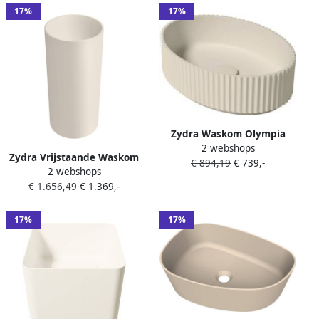
17%
17%
Zydra Waskom Olympia
2 webshops
48x34 5 cm Natural
Zydra Vrijstaande Waskom
€ 894,19
€ 739,-
2 webshops
Florida 39x39 cm Natural
€ 1.656,49
€ 1.369,-
17%
17%