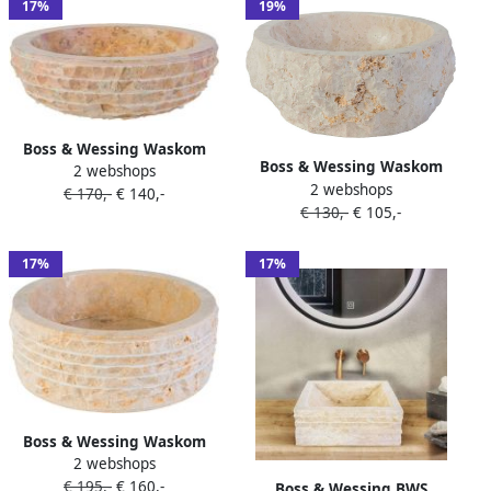
17%
19%
Boss & Wessing Waskom
Boss & Wessing Waskom
2 webshops
BWS Stone Rond 35x35x15
2 webshops
BWS Stone Rond 30-35x30-
€ 170,-
€ 140,-
cm Met Gepolijste
€ 130,-
€ 105,-
35x15 cm Natuurmarmer
Binnenzijde Natuursteen
Creme
Sunset Creme
17%
17%
Boss & Wessing Waskom
2 webshops
BWS Stone Rond 40x40x15
€ 195,-
€ 160,-
cm Gepolijste Binnenzijde
Boss & Wessing BWS