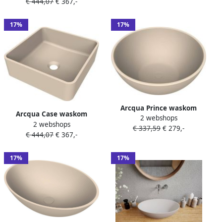
€ 444,07
€ 367,-
WAS554553
17%
17%
Arcqua Prince waskom
Arcqua Case waskom
2 webshops
opbouw rond 38cm mat
2 webshops
vierkant 37x37cm mat zand
€ 337,59
€ 279,-
zand WAS554183
€ 444,07
€ 367,-
WAS551124
17%
17%