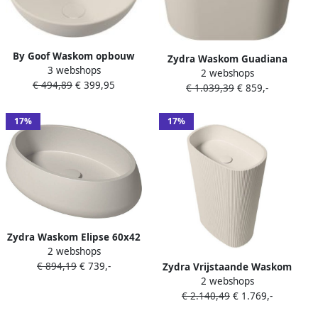
By Goof Waskom opbouw
Zydra Waskom Guadiana
3 webshops
38.5x13.8x38.5cm Solid
2 webshops
50x30 cm Natural
€ 494,89
€ 399,95
surface Rond Mat Beige
€ 1.039,39
€ 859,-
JBS6350
17%
17%
Zydra Waskom Elipse 60x42
2 webshops
cm Natural
€ 894,19
€ 739,-
Zydra Vrijstaande Waskom
2 webshops
Olympia 55x36 cm Natural
€ 2.140,49
€ 1.769,-