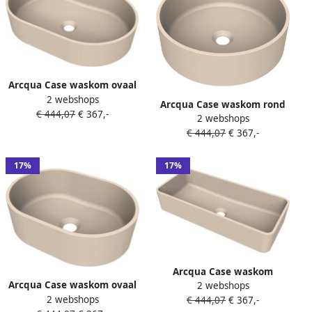
Arcqua Case waskom ovaal
2 webshops
55x36cm mat zand
Arcqua Case waskom rond
€ 444,07
€ 367,-
WAS552833
2 webshops
40cm mat zand WAS552342
€ 444,07
€ 367,-
17%
17%
Arcqua Case waskom
Arcqua Case waskom ovaal
2 webshops
rechthoek 60x26cm mat
2 webshops
40x28cm mat zand
€ 444,07
€ 367,-
zand WAS556518