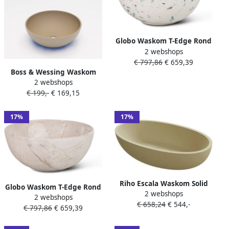
Globo Waskom T-Edge Rond
2 webshops
37x16 cm Zonder Overloop
€ 797,86
€ 659,39
Graniglia Beige
Boss & Wessing Waskom
2 webshops
BWS Dorn 40X40X15 cm
€ 199,-
€ 169,15
Rond Solid Beige Mat
17%
17%
Riho Escala Waskom Solid
Globo Waskom T-Edge Rond
2 webshops
Surface 55x32x15cm mat
2 webshops
37x16 cm Zonder Overloop
€ 658,24
€ 544,-
pebble grey (beige)
€ 797,86
€ 659,39
Arabescato Brown
W030001106