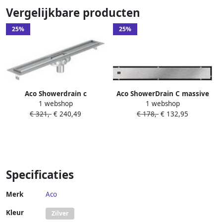
Vergelijkbare producten
25%
25%
Aco Showerdrain c
Aco ShowerDrain C massive
1 webshop
1 webshop
douchegoot 685mm m
rvs douchegoot rooster
€ 321,-
€ 240,49
€ 178,-
€ 132,95
vloerflens stankslot:25mm
685mm 90108889
2131433
Specificaties
Merk
Aco
Kleur
Zilver