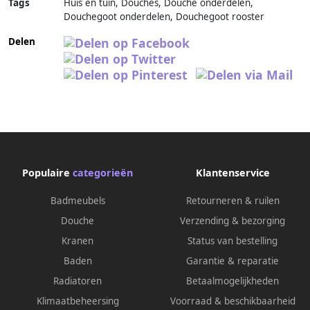
Tags
Huis en tuin, Douches, Douche onderdelen,
Douchegoot onderdelen, Douchegoot rooster
Delen
Populaire
categorieën
Klantenservice
Badmeubels
Retourneren & ruilen
Douche
Verzending & bezorging
Kranen
Status van bestelling
Baden
Garantie & reparatie
Radiatoren
Betaalmogelijkheden
Klimaatbeheersing
Voorraad & beschikbaarheid