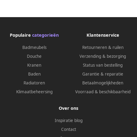
(doosinhoud 1.44m2)
Populaire
categorieën
Klantenservice
Badmeubels
Retourneren & ruilen
Douche
Verzending & bezorging
Kranen
Status van bestelling
Baden
Garantie & reparatie
Radiatoren
Betaalmogelijkheden
Klimaatbeheersing
Voorraad & beschikbaarheid
Over ons
Inspiratie blog
Contact