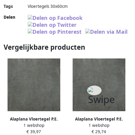
Tags
Vloertegels 30x60cm
Delen
Vergelijkbare producten
Alaplana Vloertegel P.E.
Alaplana Vloertegel P.E.
1 webshop
1 webshop
Slipstop Horton Anthracite
Slipstop Horton Anthracite
€ 39,97
€ 29,74
Mat 60x60 cm Antraciet
Mat 45x45 cm Antraciet