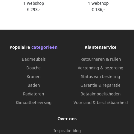
1 webshop
1 webshop
Thermostatische Bad
Afbouwdeel Thermostaat 3-
€ 293,-
€ 136,-
Opbouwset Chroom
Weg Geborsteld Staal
Populaire
categorieën
Klantenservice
Badmeubels
Retourneren & ruilen
Douche
Verzending & bezorging
Kranen
Status van bestelling
Baden
Garantie & reparatie
Radiatoren
Betaalmogelijkheden
Klimaatbeheersing
Voorraad & beschikbaarheid
Over ons
Inspiratie blog