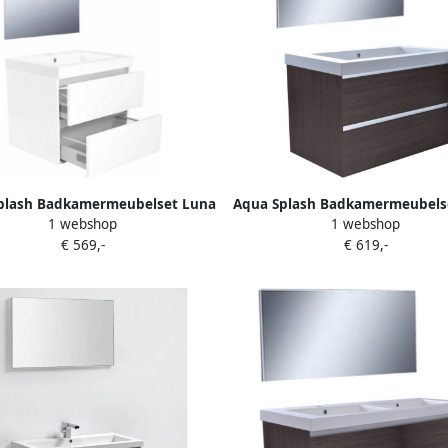
plash Badkamermeubelset Luna
Aqua Splash Badkamermeubels
1 webshop
1 webshop
60 cm Wit
80X47 Grey Oak
€ 569,-
€ 619,-