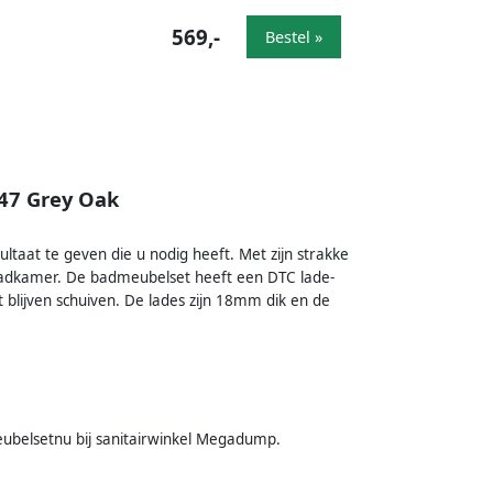
569,-
Bestel »
47 Grey Oak
aat te geven die u nodig heeft. Met zijn strakke
 badkamer. De badmeubelset heeft een DTC lade-
t blijven schuiven. De lades zijn 18mm dik en de
meubelsetnu bij sanitairwinkel Megadump.