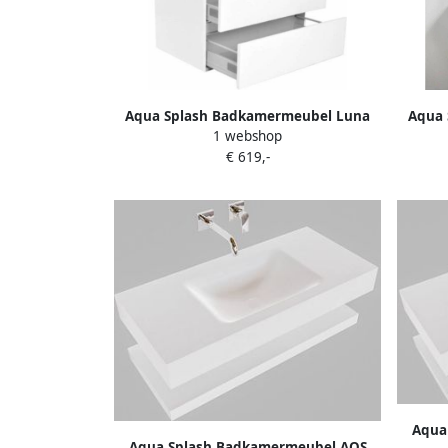
Aqua Splash Badkamermeubel Luna
Aqua 
1 webshop
80X47 Wit
€ 619,-
Aqua
Aqua Splash Badkamermeubel AQS