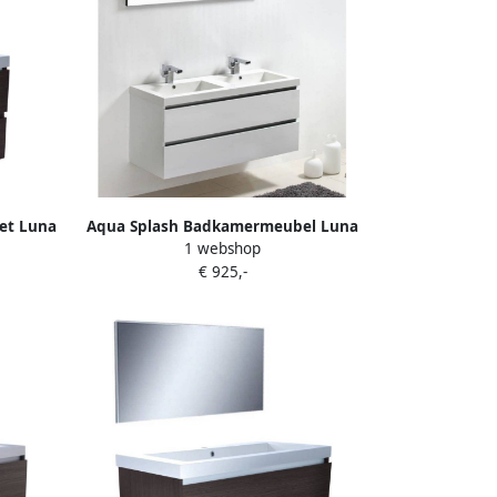
et Luna
Aqua Splash Badkamermeubel Luna
1 webshop
120X47 Wit
€ 925,-