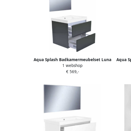
Aqua Splash Badkamermeubelset Luna
Aqua S
1 webshop
60X47 Hoogglans Grijs
€ 569,-