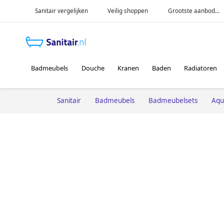
Sanitair vergelijken
Veilig shoppen
Grootste aanbod...
Badmeubels
Douche
Kranen
Baden
Radiatoren
Sanitair
Badmeubels
Badmeubelsets
Aqu