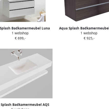
Splash Badkamermeubel Luna
Aqua Splash Badkamermeube
1 webshop
1 webshop
100X47 Wit
120X47 Houtnerf Grijs
€ 699,-
€ 925,-
 Splash Badkamermeubel AQS