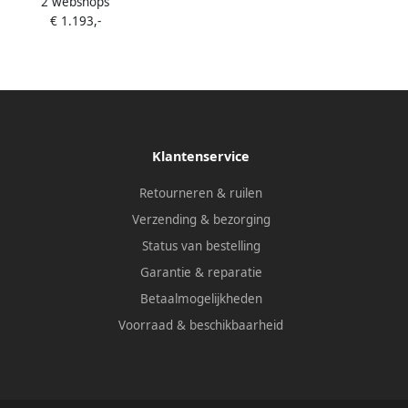
2 webshops
za 120 cm met Planchet Solid
€ 1.193,-
e Mat Wit Badmeubel Ibiza 120
lid Surface Planchet Spoelbak
Midden Mat Wit
Klantenservice
Retourneren & ruilen
Verzending & bezorging
Status van bestelling
Garantie & reparatie
Betaalmogelijkheden
Voorraad & beschikbaarheid