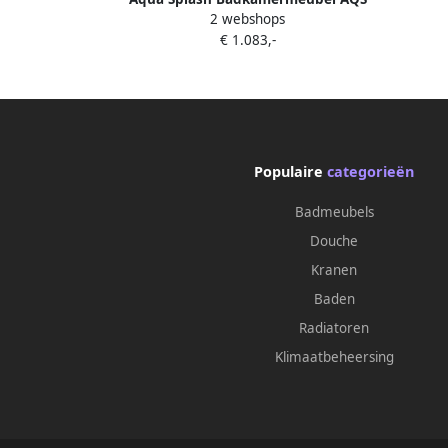
Ibi
2 webshops
Ibiza 100 cm met Planchet Solid
Surfac
€ 1.083,-
Surface Mat Wit Badmeubel Ibiza 100
cm So
cm Solid Surface Planchet Spoelbak
Midden Mat Wit
Populaire
categorieën
Badmeubels
Douche
Kranen
Baden
Radiatoren
Klimaatbeheersing