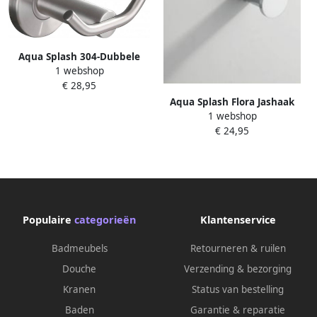
Aqua Splash 304-Dubbele
1 webshop
Jashaak RVS
€ 28,95
Aqua Splash Flora Jashaak
1 webshop
Chroom
€ 24,95
Populaire
categorieën
Klantenservice
Badmeubels
Retourneren & ruilen
Douche
Verzending & bezorging
Kranen
Status van bestelling
Baden
Garantie & reparatie