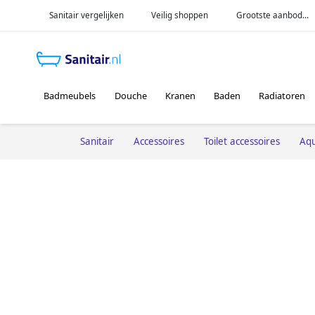
Sanitair vergelijken
Veilig shoppen
Grootste aanbod...
Badmeubels
Douche
Kranen
Baden
Radiatoren
Sanitair
Accessoires
Toilet accessoires
Aqu