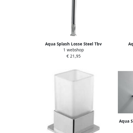
Aqua Splash Losse Steel Tbv
Aq
1 webshop
Toiletborstels Eros En Flora
T
€ 21,95
Aqua S