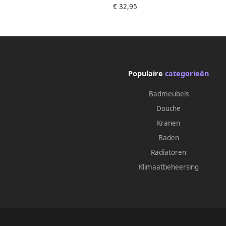
€ 32,95
Populaire
categorieën
Badmeubels
Douche
Kranen
Baden
Radiatoren
Klimaatbeheersing