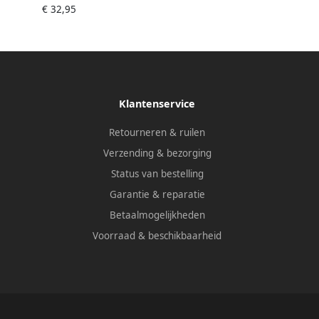
€ 32,95
Klantenservice
Retourneren & ruilen
Verzending & bezorging
Status van bestelling
Garantie & reparatie
Betaalmogelijkheden
Voorraad & beschikbaarheid