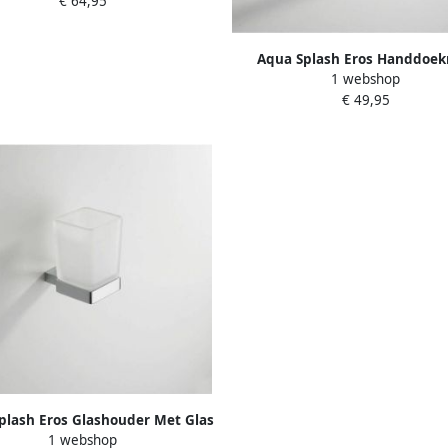
€ 64,95
Aqua Splash Eros Handdoek
1 webshop
Chroom
€ 49,95
plash Eros Glashouder Met Glas
1 webshop
Chroom