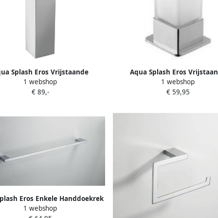
ua Splash Eros Vrijstaande
Aqua Splash Eros Vrijstaa
1 webshop
1 webshop
oiletborstelhouder Chroom
Zeepdispenser Chroom
€ 89,-
€ 59,95
plash Eros Enkele Handdoekrek
1 webshop
60 cm Chroom