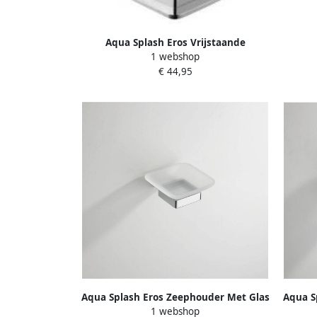
Aqua Splash Eros Vrijstaande
1 webshop
Tandenborstelhouder Chroom
€ 44,95
Aqua Splash Eros Zeephouder Met Glas
Aqua S
1 webshop
Chroom