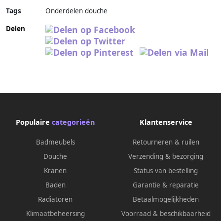
Tags
Onderdelen douche
Delen
Populaire
categorieën
Klantenservice
Badmeubels
Retourneren & ruilen
Douche
Verzending & bezorging
Kranen
Status van bestelling
Baden
Garantie & reparatie
Radiatoren
Betaalmogelijkheden
Klimaatbeheersing
Voorraad & beschikbaarheid