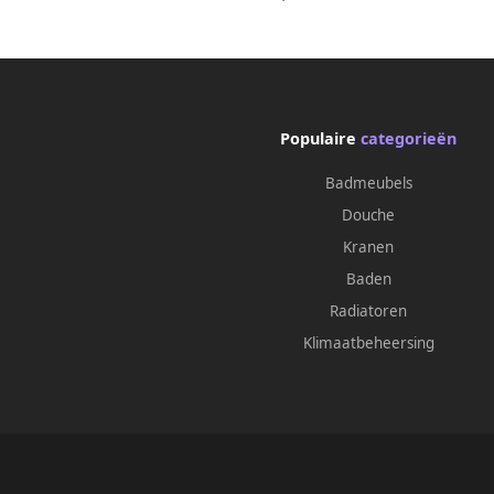
Populaire
categorieën
Badmeubels
Douche
Kranen
Baden
Radiatoren
Klimaatbeheersing