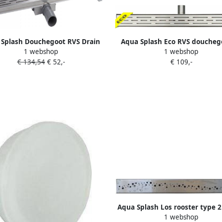
 Splash Douchegoot RVS Drain
Aqua Splash Eco RVS doucheg
1 webshop
1 webshop
s sifon en DESIGN rooster 7 cm
cm
€ 134,54
€ 52,-
€ 109,-
breed Douchegoot 20 cm
Aqua Splash Los rooster type 2
1 webshop
gen douchegoot 50 cm