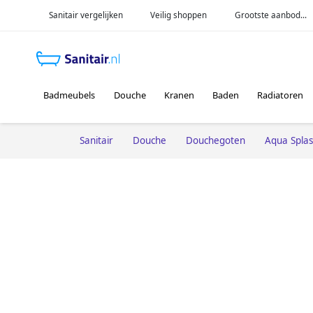
Sanitair vergelijken
Veilig shoppen
Grootste aanbod...
Badmeubels
Douche
Kranen
Baden
Radiatoren
Sanitair
Douche
Douchegoten
Aqua Spla