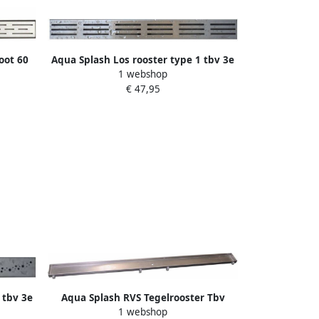
oot 60
Aqua Splash Los rooster type 1 tbv 3e
1 webshop
gen douchegoot 50 cm
€ 47,95
 tbv 3e
Aqua Splash RVS Tegelrooster Tbv
1 webshop
Douchegoot 90X7