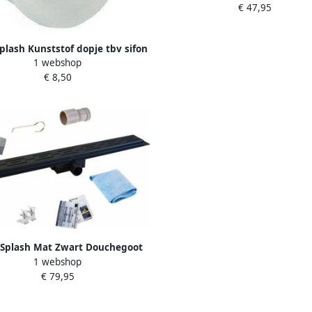
€ 47,95
plash Kunststof dopje tbv sifon
1 webshop
RVS douchegoot
€ 8,50
Splash Mat Zwart Douchegoot
1 webshop
Drain met los sifon en DESIGN
€ 79,95
er 7 cm breed Douchegoot Mat
Zwart 30 cm