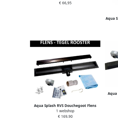
€ 66,95
Aqua S
Aqua 
RVS 
roost
Aqua Splash RVS Douchegoot Flens
1 webshop
met Uitneembaar Sifon TEGEL
€ 169,90
ROOSTER MAT ZWART 50 cm