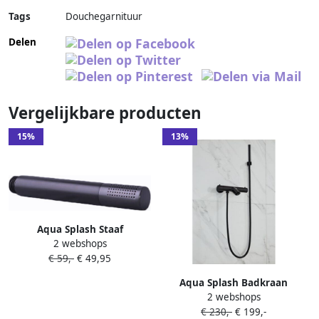
Tags
Douchegarnituur
Delen
Vergelijkbare producten
15%
13%
Aqua Splash Staaf
2 webshops
Handdouche Boss & Wessing
€ 59,-
€ 49,95
Nero Messing Mat Zwart
Aqua Splash Badkraan
2 webshops
Opbouw Boss & Wessing
€ 230,-
€ 199,-
Nero met Staaf Handdouche