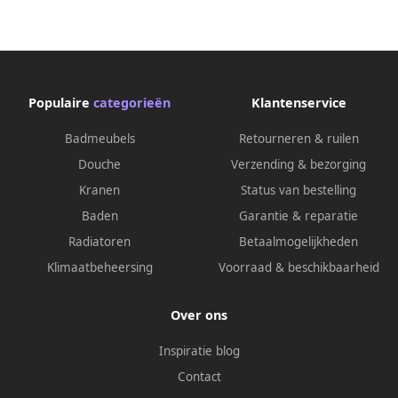
Mat Zwart
Populaire
categorieën
Klantenservice
Badmeubels
Retourneren & ruilen
Douche
Verzending & bezorging
Kranen
Status van bestelling
Baden
Garantie & reparatie
Radiatoren
Betaalmogelijkheden
Klimaatbeheersing
Voorraad & beschikbaarheid
Over ons
Inspiratie blog
Contact