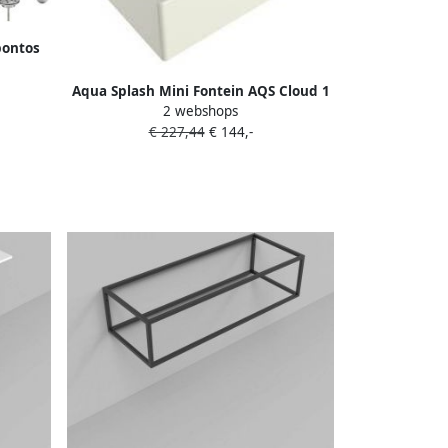
pontos
Aqua Splash Mini Fontein AQS Cloud 1
2 webshops
Kraangat 29x23 cm Zonder Overloop
€ 227,44
€ 144,-
Mat Wit