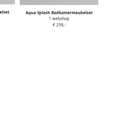
elset
Aqua Splash Badkamermeubelset
100 Mat
1 webshop
Industrieel AQS Frame Hangend 120
ubelset
€ 258,-
Mat Zwart Aluminium
100 Mat
Badkamermeubelset Industrieel Aqs
Frame Hangend 120 Mat Zwart