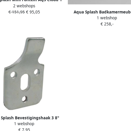
2 webshops
gat 29x23 cm Zonder Overloop
€ 151,95
€ 95,05
Aqua Splash Badkamermeub
Wit
1 webshop
Industrieel AQS Frame Staand 
€ 258,-
Zwart Aluminium Badkamerme
Industrieel Aqs Frame Staand 
Zwart
Splash Bevestigingshaak 3 8"
1 webshop
t.b.v. Fontein
€ 7,95