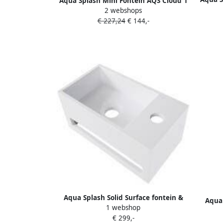
Aqua Splash Mini Fontein AQS Cloud 1
Kraan
2 webshops
Kraangat 29x23 cm Zonder Overloop
€ 227,24
€ 144,-
Mat Zwart
Aqua Splash Solid Surface fontein &
Aqua 
1 webshop
handdoekhouder rechts 356x203x159
€ 299,-