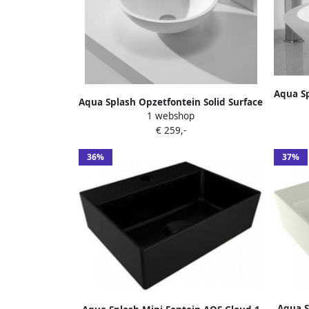
Aqua Sp
Aqua Splash Opzetfontein Solid Surface
1 webshop
Rond 43X43X13 cm
€ 259,-
36%
37%
Aqua S