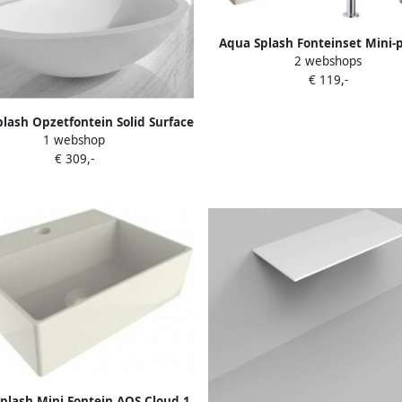
Aqua Splash Fonteinset Mini-
2 webshops
28X24.5X9 cm RVS
€ 119,-
lash Opzetfontein Solid Surface
1 webshop
Rond 59X35X11 cm
€ 309,-
plash Mini Fontein AQS Cloud 1