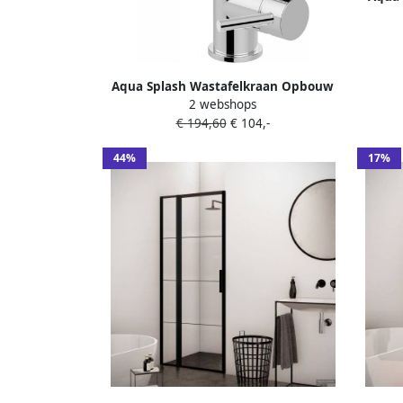
Aqua Splash Wastafelkraan Opbouw
2 webshops
Draaibare Uitloop Chroom Amon
€ 194,60
€ 104,-
Round
44%
17%