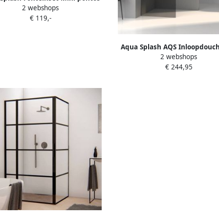
2 webshops
28X24.5X9 cm RVS
€ 119,-
Aqua Splash AQS Inloopdouch
2 webshops
Line Rookglas 8 mm Nano Coat
€ 244,95
Zwart Profiel en Stang Proline
cm Mat Zwart Profiel