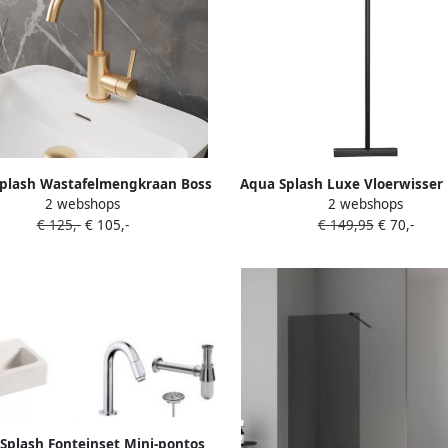
plash Wastafelmengkraan Boss
Aqua Splash Luxe Vloerwisser
2 webshops
2 webshops
sing Colorato Ensy Draaibare
Wessing met Ophanging RV
€ 125,-
€ 105,-
€ 149,95
€ 70,-
gen Uitloop Geborsteld Goud
ZWART
Splash Fonteinset Mini-pontos