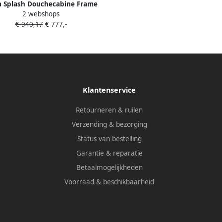
 Splash Douchecabine Frame
2 webshops
x80 cm 8 mm NANO Glas Mat
€ 940,17
€ 777,-
Raster Douchecabine 100x80 cm
Frame
Klantenservice
Retourneren & ruilen
Verzending & bezorging
Status van bestelling
Garantie & reparatie
Betaalmogelijkheden
Voorraad & beschikbaarheid