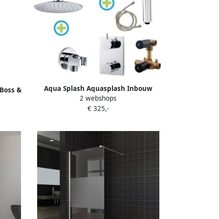
Aqua Splash Aquasplash Inbouw
 Boss &
2 webshops
Regendouche set Thermostatisch
S MAT
€ 325,-
Christa Chroom Inbouw Regendouche
set Thermostatisch Christa Chroom
Thermostaat +