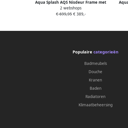
Aqua Splash AQS Nisdeur Frame met
Aqua
2 webshops
Vast Paneel 110x200 cm 8 mm NANO
100
€ 699,95
€ 389,-
Glas Mat Zwart Raster 33768-85431
Zwart 
Populaire
categorieën
Badmeubels
Douche
Kranen
Baden
Radiatoren
Klimaatbeheersing