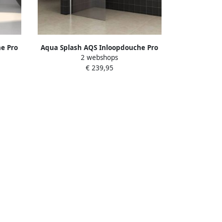
e Pro
Aqua Splash AQS Inloopdouche Pro
2 webshops
ing Mat
Line Middenband 8 mm Nano Coating
€ 239,95
 80x200
RVS Profiel en Stang Proline 80x200 cm
RVS Profiel