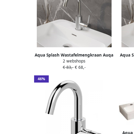
Aqua Splash Wastafelmengkraan Auqa
Aqua S
2 webshops
Splash Colorato Ensy Gebogen Uitloop
& Wes
€ 83,-
€ 68,-
Chroom
Gebo
46%
Aqua 