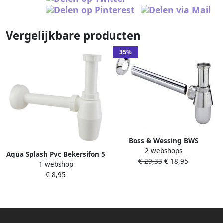
Vergelijkbare producten
35%
Boss & Wessing BWS
2 webshops
Bekersifon Chroom Rond
Aqua Splash Pvc Bekersifon 5
€ 29,33
€ 18,95
Inclusief Muurbuis En Rozet
1 webshop
4X32 Wit
5 4 x 32mm
€ 8,95