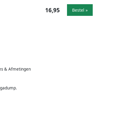
16,95
Bestel »
ies & Afmetingen
Megadump.