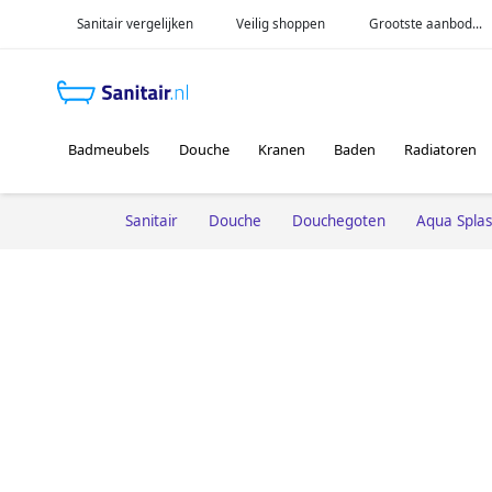
Sanitair vergelijken
Veilig shoppen
Grootste aanbod...
Badmeubels
Douche
Kranen
Baden
Radiatoren
Sanitair
Douche
Douchegoten
Aqua Spla