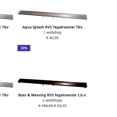
r Tbv
Aqua Splash RVS Tegelrooster Tbv
1 webshop
Douchegoot 60X7
€ 40,95
33%
r Tbv
Boss & Wessing RVS Tegelrooster t.b.v.
2 webshops
BWS Douchegoot 70x7 cm Mat Zwart
€ 105,95
€ 69,95