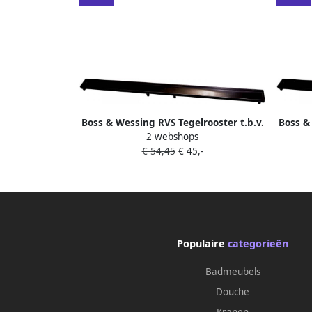
Boss & Wessing RVS Tegelrooster t.b.v.
Boss & 
2 webshops
BWS Douchegoot 80x7 cm Mat Zwart
BWS D
€ 54,45
€ 45,-
Populaire
categorieën
Badmeubels
Douche
Kranen