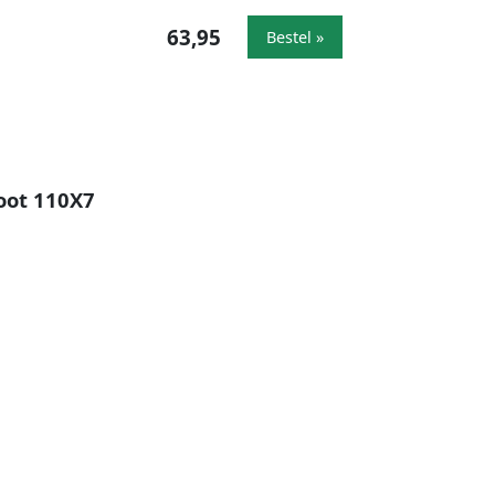
63,95
Bestel »
oot 110X7