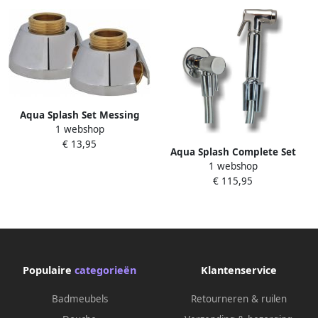
Aqua Splash Set Messing
1 webshop
Sold.Muurplaatkoppelingen
€ 13,95
+ Rozet 3 4X15
Aqua Splash Complete Set
1 webshop
Knijp
€ 115,95
Handdouche+Slang+Hoekstopkr
Standaard
Populaire
categorieën
Klantenservice
Badmeubels
Retourneren & ruilen