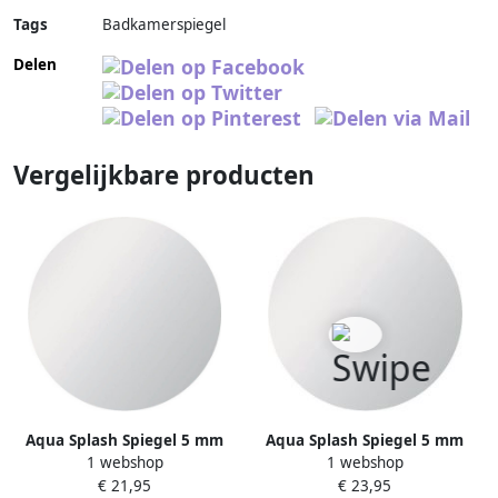
Tags
Badkamerspiegel
Delen
Vergelijkbare producten
Aqua Splash Spiegel 5 mm
Aqua Splash Spiegel 5 mm
1 webshop
1 webshop
Rond 60 cm
Rond 50 cm
€ 21,95
€ 23,95