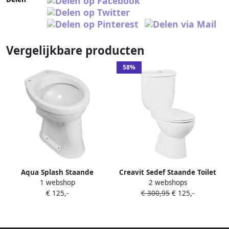
Vergelijkbare producten
58%
Aqua Splash Staande
Creavit Sedef Staande Toilet
1 webshop
2 webshops
Verhoogde Toiletpot
onderpot zonder bidet
€ 125,-
€ 300,95
€ 125,-
Vlakspoel Wit
sproeier s-trap wit SD300-
11CB00E-0000