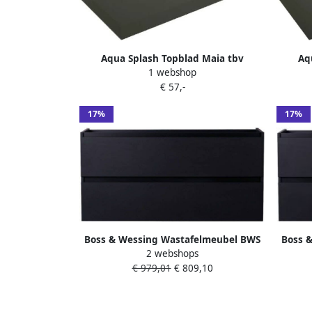
Aqua Splash Topblad Maia tbv
Aq
1 webshop
Wastafelmeubel 40x46x2.5 cm Mat
Wast
€ 57,-
Zwart
17%
17%
Boss & Wessing Wastafelmeubel BWS
Boss 
2 webshops
Maia Onderkast Zonder Topblad 120
Maia 
€ 979,01
€ 809,10
cm 2 Laden + Uitsparingen Mat Zwart
cm 2 L