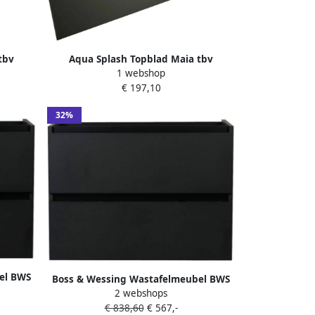
tbv
Aqua Splash Topblad Maia tbv
1 webshop
m Mat
Wastafelmeubel 120x46x2.5 cm Mat
€ 197,10
Zwart
32%
el BWS
Boss & Wessing Wastafelmeubel BWS
d 80 cm
2 webshops
Maia Onderkast Zonder Topblad 60 cm
€ 838,60
€ 567,-
Mat Zwart