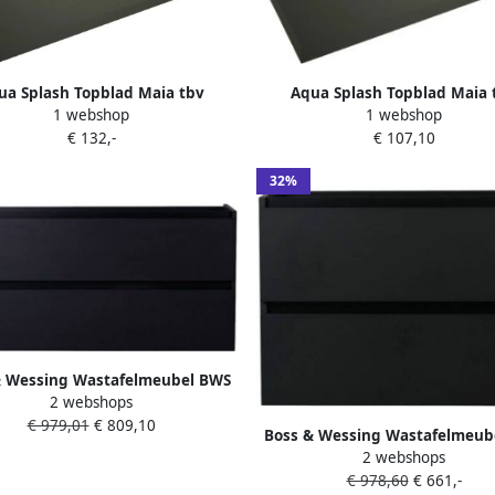
ua Splash Topblad Maia tbv
Aqua Splash Topblad Maia 
1 webshop
1 webshop
afelmeubel 80x46x2.5 cm Mat
Wastafelmeubel 60x46x2.5 c
€ 132,-
€ 107,10
Zwart
Zwart
32%
& Wessing Wastafelmeubel BWS
2 webshops
Onderkast Zonder Topblad 120
€ 979,01
€ 809,10
aden + 1 Uitsparing Mat Zwart
Boss & Wessing Wastafelmeub
2 webshops
Maia Onderkast Zonder Topbla
€ 978,60
€ 661,-
Mat Zwart