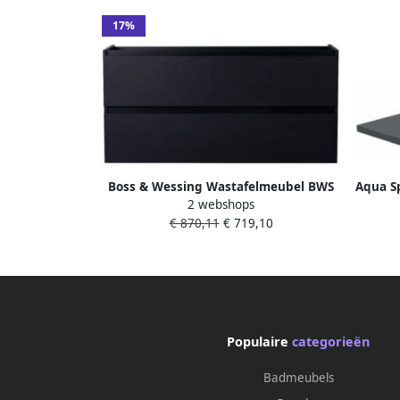
17%
Boss & Wessing Wastafelmeubel BWS
Aqua S
2 webshops
Maia Onderkast Zonder Topblad 100
€ 870,11
€ 719,10
cm Mat Zwart
Populaire
categorieën
Badmeubels