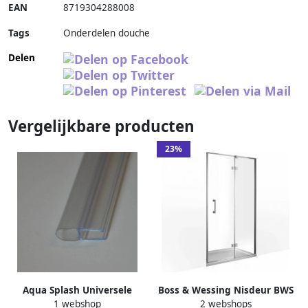
EAN
8719304288008
Tags
Onderdelen douche
Delen
Vergelijkbare producten
23%
Aqua Splash Universele
Boss & Wessing Nisdeur BWS
1 webshop
2 webshops
Waterkering Type 3
P&L Design Klapdeur 2-delig