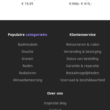
€ 19,95
€ 550,-
€ 419,-
Horizontaal 5 mm
80x200cm 8mm NANO
coating
Populaire
categorieën
Klantenservice
Badmeubels
Retourneren & ruilen
Douche
Verzending & bezorging
Kranen
Status van bestelling
Baden
Garantie & reparatie
Radiatoren
Betaalmogelijkheden
Klimaatbeheersing
Voorraad & beschikbaarheid
Over ons
Inspiratie blog