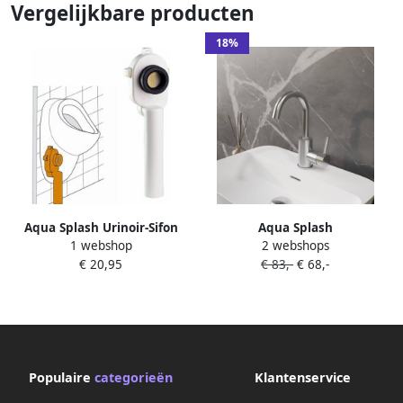
Vergelijkbare producten
18%
Aqua Splash Urinoir-Sifon
Aqua Splash
1 webshop
2 webshops
Afvoer Verticaal
Wastafelmengkraan Auqa
€ 20,95
€ 83,-
€ 68,-
Splash Colorato Ensy
Gebogen Uitloop Chroom
Populaire
categorieën
Klantenservice