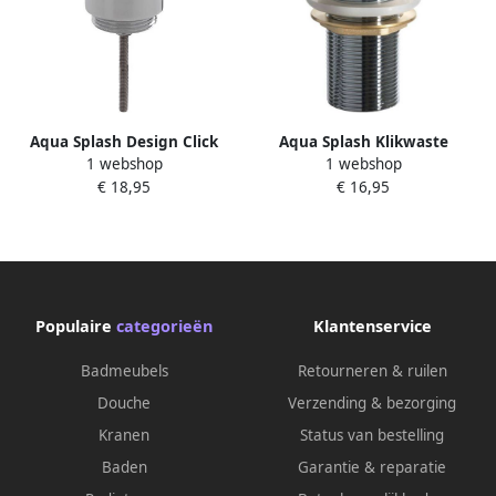
Aqua Splash Design Click
Aqua Splash Klikwaste
1 webshop
1 webshop
Waste Voor Iedere Wastafel
Chroom 5 4" Luxe Lange
€ 18,95
€ 16,95
En Fontein Design Clickwaste
Clickwaste
Voor Iedere Wastafel En
Fontein
Populaire
categorieën
Klantenservice
Badmeubels
Retourneren & ruilen
Douche
Verzending & bezorging
Kranen
Status van bestelling
Baden
Garantie & reparatie