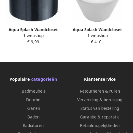
Aqua Splash Wandcloset
Aqua Splash Wandcloset
1 webshop
1 webshop
Verloopstuk 90 t m 110 mm
Vesta Rimless 52 cm Mat Wit
€ 9,99
€ 410,-
Wandcloset Exclusief Zitting
Populaire
categorieën
Klantenservice
Badmeubels
Retourneren & ruilen
Douche
Verzending & bezorging
Kranen
Status van bestelling
Baden
Garantie & reparatie
Radiatoren
Betaalmogelijkheden