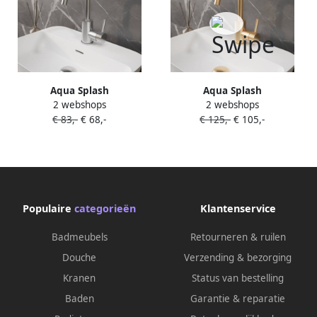
Aqua Splash
Aqua Splash
2 webshops
2 webshops
Wastafelmengkraan Auqa
Wastafelmengkraan Boss &
€ 83,-
€ 68,-
€ 125,-
€ 105,-
Splash Colorato Ensy
Wessing Colorato Ensy
Gebogen Uitloop Chroom
Draaibare Gebogen Uitloop
Geborsteld Goud
Populaire
categorieën
Klantenservice
Badmeubels
Retourneren & ruilen
Douche
Verzending & bezorging
Kranen
Status van bestelling
Baden
Garantie & reparatie