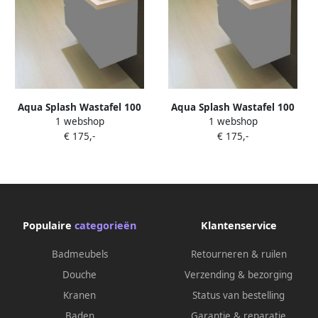
Aqua Splash Wastafel 100
Aqua Splash Wastafel 100
1 webshop
1 webshop
cmx36 cm ��n Kraangat
cmx36 cm Twee Kraangaten
€ 175,-
€ 175,-
Wit
Wit
Populaire
categorieën
Klantenservice
Badmeubels
Retourneren & ruilen
Douche
Verzending & bezorging
Kranen
Status van bestelling
Baden
Garantie & reparatie