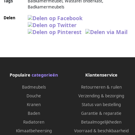
Tags
Badkamermeubel, Wastafel onderkast,
Badkamermeubels
Delen
Populaire
categorieën
Klantenservice
Badmeubels
Retourneren & ruilen
Douche
Verzending & bezorging
Kranen
Status van bestelling
Baden
Garantie & reparatie
Radiatoren
Betaalmogelijkheden
Klimaatbeheersing
Voorraad & beschikbaarheid