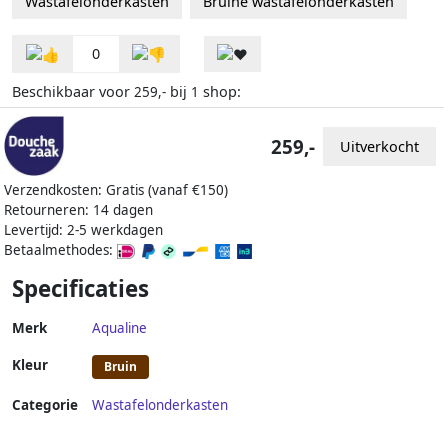
Wastafelonderkasten
Bruine wastafelonderkasten
0
Beschikbaar voor
bij
shop:
259,-
1
259,-
Uitverkocht
Verzendkosten: Gratis (vanaf €150)
Retourneren: 14 dagen
Levertijd: 2-5 werkdagen
Betaalmethodes:
Specificaties
Merk
Aqualine
Kleur
Bruin
Categorie
Wastafelonderkasten