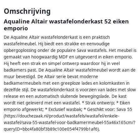
Omschrijving
Aqualine Altair wastafelonderkast 52 eiken
emporio
De Aqualine Altair wastafelonderkast is een praktisch
wastafelmeubel. Hij biedt een strakke en eenvoudige
opbergoplossing onder de populaire Sava wastafels. Het meubel is
gemaakt van hoogwaardig MDF en uitgevoerd in eiken emporio.
Hij heeft een strak en simpel ontwerp waardoor hij in veel
badkamers past. De Aqualine Altair wastafelmeubel wordt aan de
muur bevestigd. De Altair serie bevat moderne
badkamermeubels met een greeploze lades en kolomkasten in
dezelfde stijl. De wastafelonderkast is voorzien van lades met slow
release en een automatisch sluitende bewegingslade. De kast
wordt niet geleverd met een wastafel. * Strak ontwerp; * Eiken
emporio afgewerkt; * Exclusief wasbak; * Geschikt voor: Sava 55
(https://douchezaak.nl/product/wastafels/wastafel/enkele-
wastafel/sava-55-wastafel-voor-badkamermeubel-55x46x165cm/?
queryID=bbc4fa80bf3b89c100e054f4799b1af6).