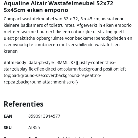
Aqualine Altair Wastafelmeubel 52x72
5x45cm eiken emporio
Compact wastafelmeubel van 52 x 72, 5 x 45 cm, ideaal voor
kleinere badkamers of toiletruimtes. Afgewerkt in eiken emporio
met een warme houtnerf die een natuurlijke uitstraling geeft.
Biedt praktische opbergruimte voor badkamerbenodigdheden en
is eenvoudig te combineren met verschillende wastafels en
kranen
#html-body [data-pb-style=RMMLLK7]{justify-content:flex-
start;display:flex;flex-direction:column;background-position:left
top;background-size:cover;background-repeat:no-
repeat;background-attachment:scroll}
Referenties
EAN
8590913914577
SKU
AI355