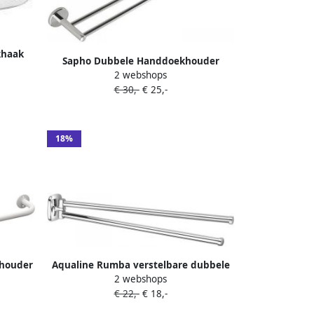
khaak
Sapho Dubbele Handdoekhouder
2 webshops
Samba Hangend 64.8 cm Chroom
€ 30,-
€ 25,-
18%
khouder
Aqualine Rumba verstelbare dubbele
2 webshops
handdoekhouder 450mm chroom
€ 22,-
€ 18,-