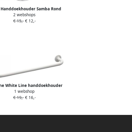
 Handdoekhouder Samba Rond
2 webshops
16 cm Chroom
€ 15,-
€ 12,-
ne White Line handdoekhouder
1 webshop
50 cm metal wit
€ 19,-
€ 16,-