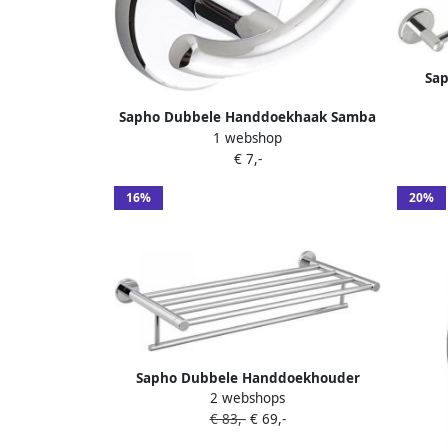
Sa
Sapho Dubbele Handdoekhaak Samba
1 webshop
7.1x5.4x4.8 cm Chroom
€ 7,-
16%
20%
Sapho Dubbele Handdoekhouder
2 webshops
Samba met Plankopslag 63 cm Chroom
€ 83,-
€ 69,-