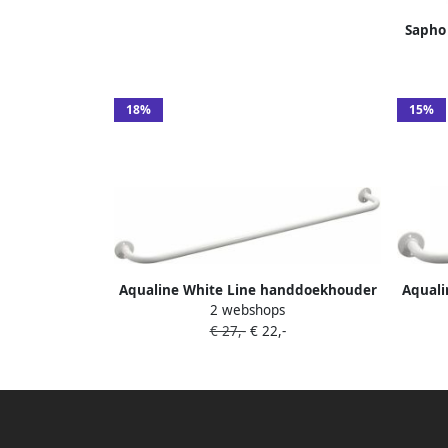
Sapho
18%
15%
Aqualine White Line handdoekhouder
Aquali
2 webshops
80 cm metal wit
€ 27,-
€ 22,-