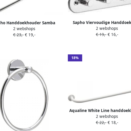
Sapho Viervoudige Handdoe
pho Handdoekhouder Samba
2 webshops
Samba 26 cm Chroom
2 webshops
Hangend 60 cm Chroom
€ 19,-
€ 16,-
€ 23,-
€ 19,-
18%
Aqualine White Line handdoe
2 webshops
60 cm metal wit
€ 22,-
€ 18,-