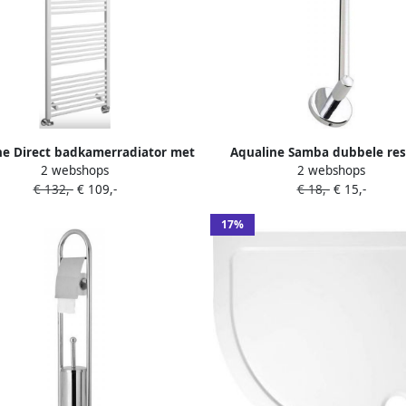
ne Direct badkamerradiator met
Aqualine Samba dubbele res
2 webshops
2 webshops
aansluiting 600x1680 mm wit
toiletrolhouder chroom
€ 132,-
€ 109,-
€ 18,-
€ 15,-
17%