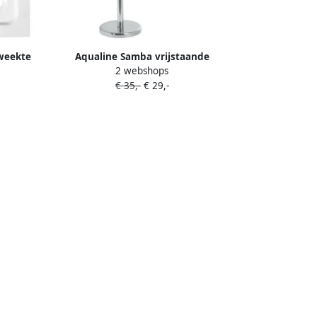
weekte
Aqualine Samba vrijstaande
2 webshops
cm R55
badhanddoekhouder 85cm RVS
€ 35,-
€ 29,-