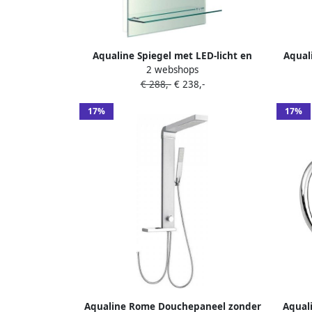
Aqualine Spiegel met LED-licht en
Aqual
2 webshops
plank 50x80cm tuimelschakelaar
toiletb
€ 288,-
€ 238,-
17%
17%
Aqualine Rome Douchepaneel zonder
Aqual