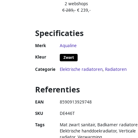
2 webshops
mengkraan aluMinium
€ 289,-
€ 239,-
Specificaties
Merk
Aqualine
Kleur
Zwart
Categorie
Elektrische radiatoren
,
Radiatoren
Referenties
EAN
8590913929748
SKU
DE446T
Tags
Mat zwart sanitair, Badkamer radiatore
Elektrische handdoekradiator, Verticale
radiator, Verwarming