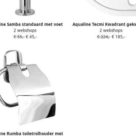
ine Samba standaard met voet
Aqualine Tecmi Kwadrant gek
2 webshops
2 webshops
orstel en toiletrolhouder chroom
marmeren douchebak 90x90x3
€ 55,-
€ 45,-
€ 224,-
€ 185,-
ine Rumba toiletrolhouder met