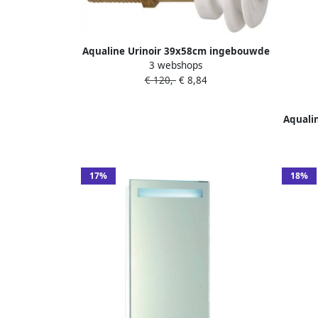
Aqualine Urinoir 39x58cm ingebouwde
3 webshops
toevoer en afvoer incl. sifon (2670-DS)
€ 120,-
€ 8,84
Aquali
zij
17%
18%