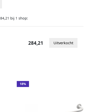
bij
shop:
284,21
1
284,21
Uitverkocht
18%