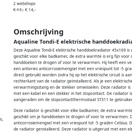
2 webshops
deksel chroom
€ 17,-
€ 14,-
Omschrijving
Aqualine Tondi-E elektrische handdoekradi
Deze Aqualine Tondi-E elektrische handdoekradiator 45x169 is 
geschikt voor elke badkamer, de extra warmte is erg fijn voor 
handdoeken te drogen of voor te verwarmen. Hij heeft een ve
een antivries anticorrosiemengsel met een vriespunt tot -5 grad
direct gebruikt worden zodra hij op het elektrische circuit is
rechterkant van de radiator geïnstalleerd. Als je een elektrisc
verwarmingsstang en de stekker omwisselen. Deze radiator is 
met een kabel en een stekker in het stopcontact. De radiator i
aangeraden om de stopcontactthermostaat ST311 te gebruiken.
Deze radiator is geschikt voor elke badkamer, de extra warmte i
geschikt om je handdoeken te drogen of voor te verwarmen. De
n,
anticorrosiemengsel met een vriespunt tot -5 graden Celsius.
de radiator genstalleerd. Deze radiator is uitgerust met een 