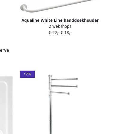
Aqualine White Line handdoekhouder
2 webshops
60 cm metal wit
€ 22,-
€ 18,-
erve
17%