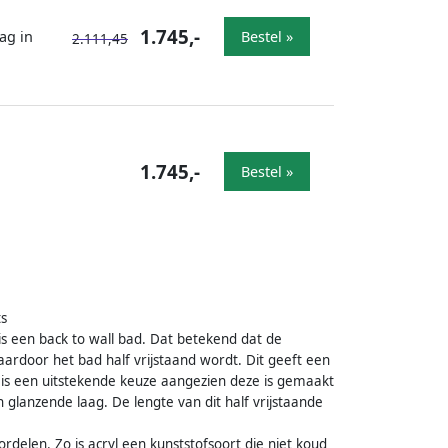
1.745,-
ag in
Bestel »
2.111,45
1.745,-
Bestel »
ts
 is een back to wall bad. Dat betekend dat de
rdoor het bad half vrijstaand wordt. Dit geeft een
ad is een uitstekende keuze aangezien deze is gemaakt
 glanzende laag. De lengte van dit half vrijstaande
rdelen. Zo is acryl een kunststofsoort die niet koud