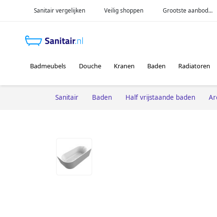
Sanitair vergelijken
Veilig shoppen
Grootste aanbod...
Badmeubels
Douche
Kranen
Baden
Radiatoren
Sanitair
Baden
Half vrijstaande baden
Ar