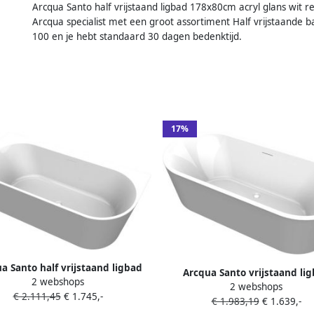
Arcqua Santo half vrijstaand ligbad 178x80cm acryl glans wit r
Arcqua specialist met een groot assortiment Half vrijstaande 
100 en je hebt standaard 30 dagen bedenktijd.
17%
a Santo half vrijstaand ligbad
Arcqua Santo vrijstaand li
2 webshops
x80cm acryl glans wit links
2 webshops
178x80cm acryl glans wit BAD
€ 2.111,45
€ 1.745,-
BAD108778
€ 1.983,19
€ 1.639,-