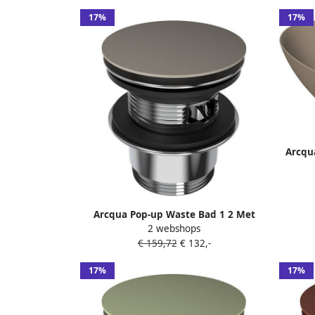
17%
17%
Arcqu
Arcqua Pop-up Waste Bad 1 2 Met
2 webshops
Overloop Mat Klei
€ 159,72
€ 132,-
17%
17%