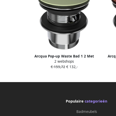
Arcqua Pop-up Waste Bad 1 2 Met
Arcq
2 webshops
Overloop Mat Pastel Groen
€ 159,72
€ 132,-
Populaire
categorieën
Badmeubels