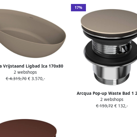
17%
a Vrijstaand Ligbad Ica 170x80
2 webshops
Mat Truffel
€ 4.319,70
€ 3.570,-
Arcqua Pop-up Waste Bad 1 
2 webshops
Overloop Mat Zand
€ 159,72
€ 132,-