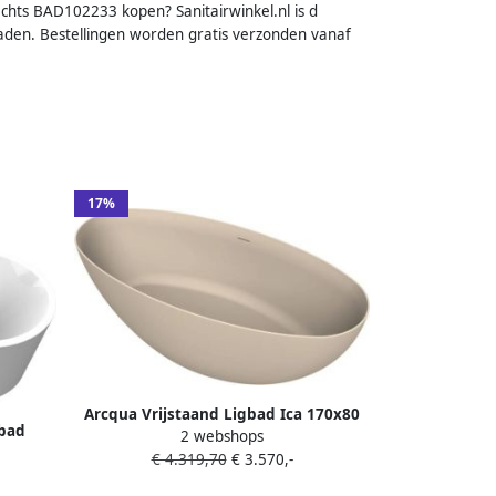
echts BAD102233 kopen? Sanitairwinkel.nl is d
baden. Bestellingen worden gratis verzonden vanaf
17%
Arcqua Vrijstaand Ligbad Ica 170x80
gbad
2 webshops
Mat Zand
108700
€ 4.319,70
€ 3.570,-