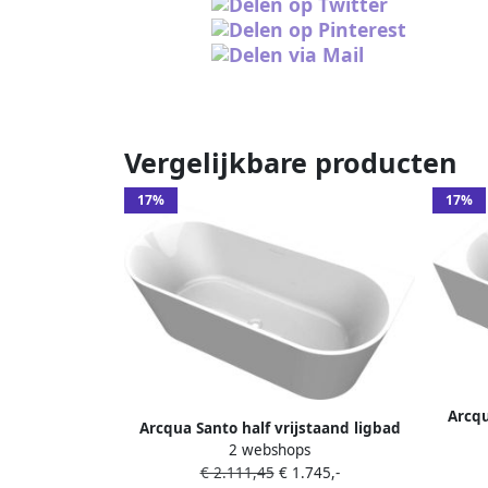
Vergelijkbare producten
17%
17%
Arcqu
Arcqua Santo half vrijstaand ligbad
178
2 webshops
178x80cm acryl glans wit BAD104799
€ 2.111,45
€ 1.745,-