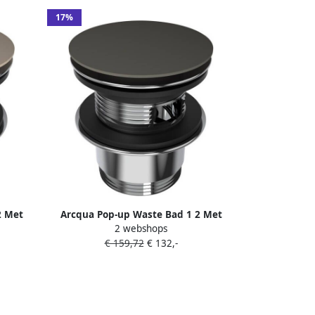
17%
2 Met
Arcqua Pop-up Waste Bad 1 2 Met
2 webshops
Overloop Mat Quartz Grijs
€ 159,72
€ 132,-