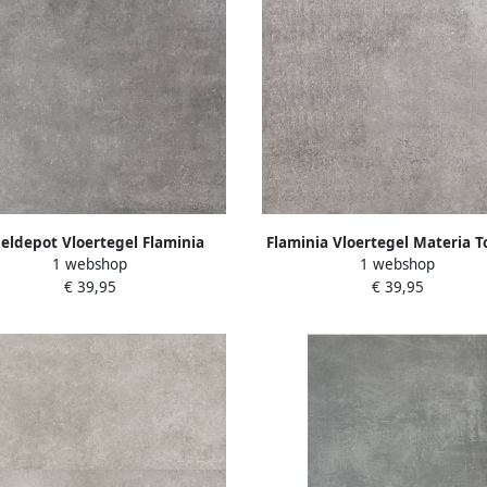
eldepot Vloertegel Flaminia
Flaminia Vloertegel Materia T
1 webshop
1 webshop
a Antracite Antraciet 90x90 cm
Grijs 90x90 cm
€ 39,95
€ 39,95
oosinhoud 1.62 m2) OP=OP!