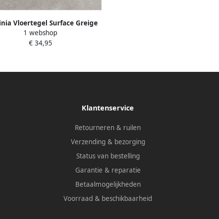
nia Vloertegel Surface Greige
1 webshop
60x60 Gerectificeerd
€ 34,95
Klantenservice
Retourneren & ruilen
Verzending & bezorging
Status van bestelling
Garantie & reparatie
Betaalmogelijkheden
Voorraad & beschikbaarheid