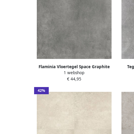
Flaminia Vloertegel Space Graphite
Teg
1 webshop
90x90 cm
Materi
€ 44,95
(d
42%