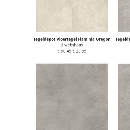
Tegeldepot Vloertegel Flaminia Oregon
Tegelde
2 webshops
Ivory 60x60 cm Gerectificeerd
Si
€ 50,45
€ 28,95
(Doosinhoud 1.44 m2)