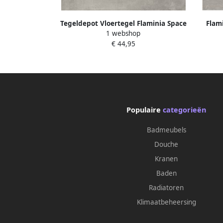
Tegeldepot Vloertegel Flaminia Space
Flami
1 webshop
Ash 90x90 cm (doosinhoud 1.62 m2)
€ 44,95
Populaire
categorieën
Badmeubels
Douche
Kranen
Baden
Radiatoren
Klimaatbeheersing