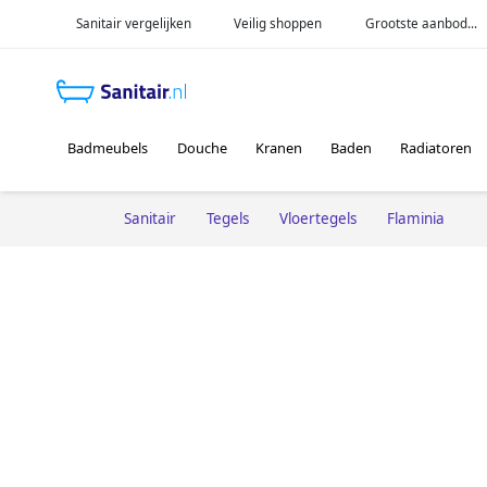
Sanitair vergelijken
Veilig shoppen
Grootste aanbod...
Badmeubels
Douche
Kranen
Baden
Radiatoren
Sanitair
Tegels
Vloertegels
Flaminia