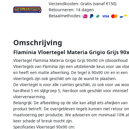
Verzendkosten: Gratis (vanaf €150)
Retourneren: 14 dagen
Betaalmethodes:
Omschrijving
Flaminia Vloertegel Materia Grigio Grijs 90
Vloertegel Flaminia Materia Grigio Grijs 90x90 cm (doosinhoud
Vloertegels van Flaminia zijn een uitstekende keus voor uw vlo
en heeft een matte afwerking. De tegel is 90x90 cm en in een pa
vloertegels zijn ook geschikt om op de wand te plaatsen.
De vloertegel is voor alle ruimtes geschikt, zo ook voor uw wo
hardheid 5 en slijtgroep 5, hierdoor ook geschikt voor intensie
vloerverwarming.
Belangrijk: De afbeelding op de site kan altijd iets afwijken va
product betreft. De overgebleven tegels kunnen niet retour om
maatvoering per productie. We adviseren om minimaal 10% als r
keer schade of breuk mocht zijn.
Specificaties Vloertegel 90x90 cm: