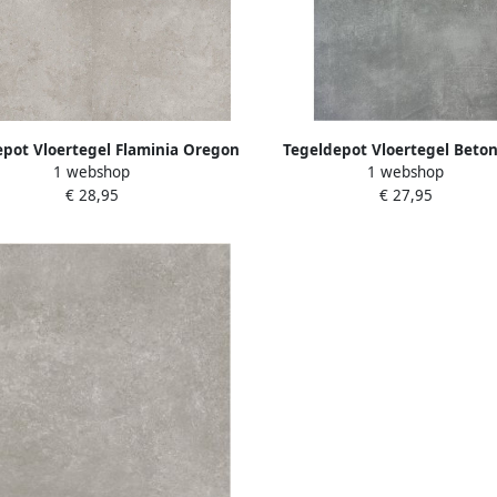
pot Vloertegel Flaminia Oregon
Tegeldepot Vloertegel Beton
1 webshop
1 webshop
lver 60x60 cm Gerectificeerd
Flaminia Argos Silver Gerectif
€ 28,95
€ 27,95
(Doosinhoud 1.08 m2)
60x120 cm (Doosinhoud 1 