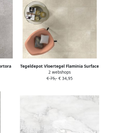
ortora
Tegeldepot Vloertegel Flaminia Surface
2 webshops
Sand 90x90 cm Gerectificeerd
€ 75,-
€ 34,95
(Doosinhoud 1.62 m2)