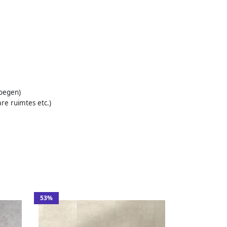
voegen)
re ruimtes etc.)
53%