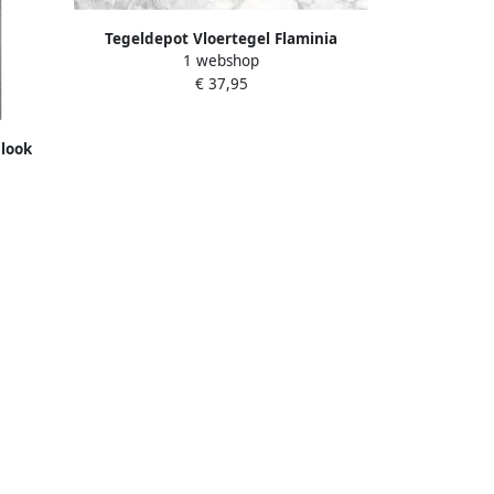
Tegeldepot Vloertegel Flaminia
1 webshop
Marmerlook Supreme Wit
€ 37,95
Gerectificeerd Gepolijst 60x120
(Doosinhoud 2.16 m2)
look
iceerd
44)