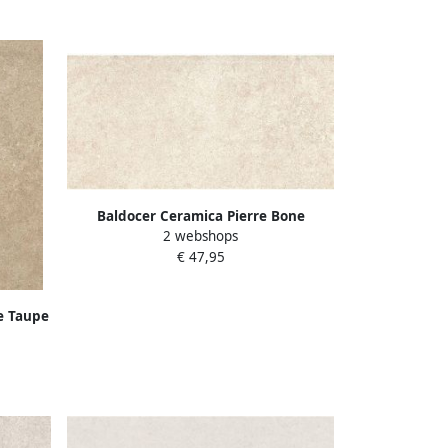
Baldocer Ceramica Pierre Bone
2 webshops
wandtegel 30x60cm 10mm
€ 47,95
gerectificeerd Natuursteen look mat
beige SW07315152
e Taupe
m 10mm
rsteen
5-3