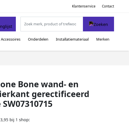
Klantenservice
Contact
Accessoires
Onderdelen
Installatiemateriaal
Merken
zone Bone wand- en
erkant gerectificeerd
e SW07310715
bij
shop:
53,95
1