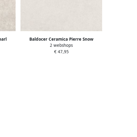
earl
Baldocer Ceramica Pierre Snow
2 webshops
mm
wandtegel 30x60cm 10mm
€ 47,95
ok mat
gerectificeerd Natuursteen look mat
wit SW07315156