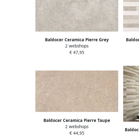
Baldocer Ceramica Pierre Grey
Baldo
2 webshops
wandtegel 30x60cm 10mm
wandt
€ 47,95
gerectificeerd Natuursteen look mat
gerec
grijs SW07315153
Baldocer Ceramica Pierre Taupe
2 webshops
wandtegel 30x60cm 10mm
Baldoc
€ 44,95
gerectificeerd Natuursteen look mat
wandt