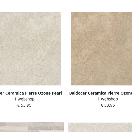
er Ceramica Pierre Ozone Pearl
Baldocer Ceramica Pierre Ozon
1 webshop
1 webshop
 en vloertegel 60x60cm 10mm
wand- en vloertegel 60x60c
€ 53,95
€ 53,95
ant gerectificeerd Natuursteen
Vierkant gerectificeerd Natuu
 mat licht grijs SW07310715-2
look mat taupe SW0731071