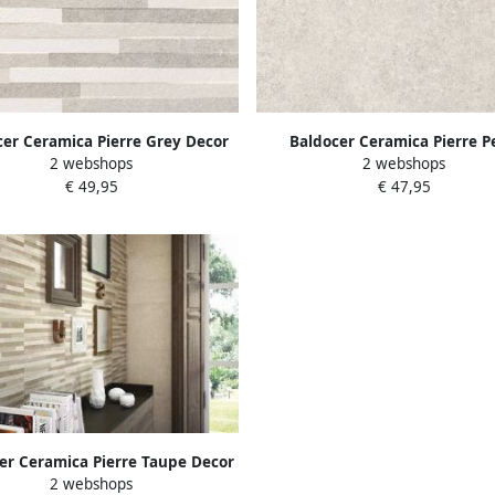
cer Ceramica Pierre Grey Decor
Baldocer Ceramica Pierre P
2 webshops
2 webshops
egel 30x60cm 10mm Rechthoek
wandtegel 30x60cm 10
€ 49,95
€ 47,95
tificeerd Natuursteen look mat
gerectificeerd Natuursteen lo
grijs SW07315154
lichtgrijs SW07315155
er Ceramica Pierre Taupe Decor
2 webshops
egel 30x60cm 10mm Rechthoek