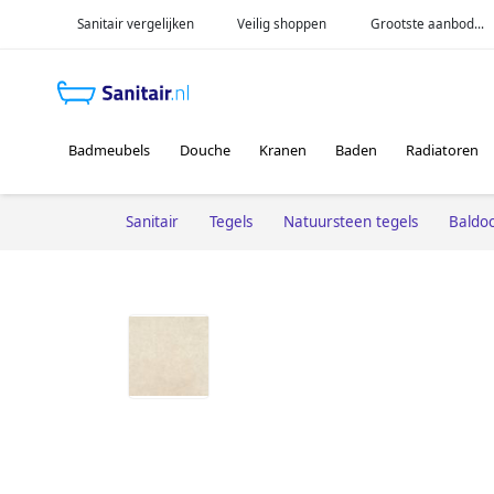
Sanitair vergelijken
Veilig shoppen
Grootste aanbod...
Badmeubels
Douche
Kranen
Baden
Radiatoren
Sanitair
Tegels
Natuursteen tegels
Baldo