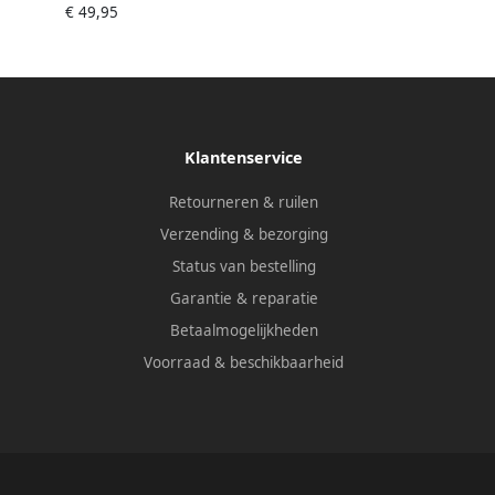
€ 49,95
tificeerd Natuursteen look mat
taupe SW07315158
Klantenservice
Retourneren & ruilen
Verzending & bezorging
Status van bestelling
Garantie & reparatie
Betaalmogelijkheden
Voorraad & beschikbaarheid