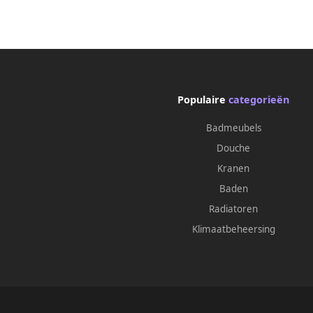
taupe SW07315157
gerec
Populaire
categorieën
Badmeubels
Douche
Kranen
Baden
Radiatoren
Klimaatbeheersing