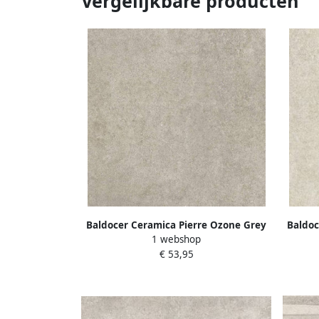
Vergelijkbare producten
Baldocer Ceramica Pierre Ozone Grey
Baldoc
1 webshop
wand- en vloertegel 60x60cm 10mm
wand-
€ 53,95
Vierkant gerectificeerd Natuursteen
Vierk
look mat grijs SW07310715-1
look