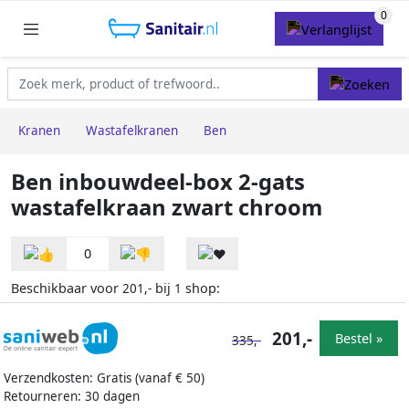
Kranen
Wastafelkranen
Ben
Ben inbouwdeel-box 2-gats
wastafelkraan zwart chroom
0
Beschikbaar voor
bij
shop:
201,-
1
201,-
Bestel »
335,-
Verzendkosten: Gratis (vanaf € 50)
Retourneren: 30 dagen