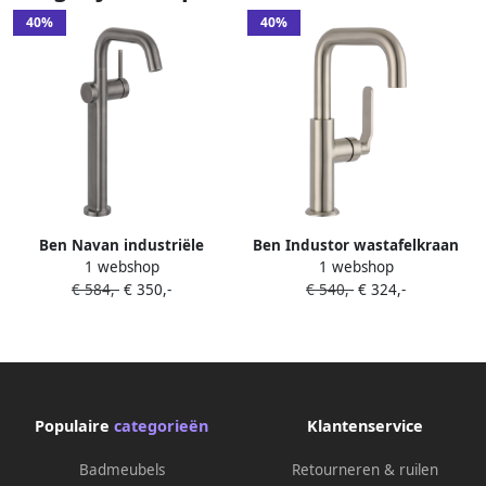
40%
40%
Ben Navan industriële
Ben Industor wastafelkraan
1 webshop
1 webshop
verhoogde wastafelkraan
met cold start RVS-look
€ 584,-
€ 350,-
€ 540,-
€ 324,-
gunmetal
Populaire
categorieën
Klantenservice
Badmeubels
Retourneren & ruilen