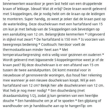
binnenwerken waardoor je geen last hebt van een druppelende
kraan of lekkage. Ideaal! Wat zit erbij? Deze kraan wordt geleverd
met S-koppelingen, die je nodig hebt om de kraan op de leidingen
te monteren. Super handig, zo weet je zeker dat de kraan past op
de waterleiding. Deze douchekraan met een hartafstand van 15
cm kun je met behulp van de S-koppelingen ook bevestigen op
een aansluiting van 12 cm. Belangrijkste kenmerken * Uitgevoerd
in stijlvol mat zwart * De hartafstand is 150 mm * Is voorzien van
tweegreeps bediening * Cooltouch: hierdoor voelt de
thermostaatkraan minder heet aan * Met
temperatuurbegrenzing: extra veilig voor gezinnen en ouderen *
Wordt geleverd met bijpassende S-koppelingenHoe weet je of de
kraan past? Bij deze douchekraan is er een afstand van 15 cm
tussen de twee aansluitpunten. Dit komt meestal voor in
nieuwbouw of gerenoveerde woningen, dus houd hier rekening
mee wanneer je een nieuwe douchekraan koopt. Wil je een
hartafstand van 12 cm? Bekijk hier alle douchekranen van 12 cm.
Wat heb je nog meer nodig? * Een doucheslang (met
draadaansluiting 1/2), zodat jij kan genieten van een heerlijke
douche * Een handdouche om je af te spoelen * Een glijstang of
wandhouder om je handdouche aan op te hangenTip: om