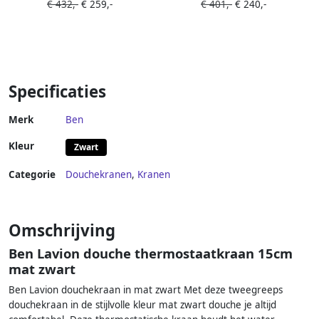
€ 432,-
€ 259,-
€ 401,-
€ 240,-
thermostatisch Cool RVS-
thermostatisch Cool Chroom
Look
Specificaties
Merk
Ben
Kleur
Zwart
Categorie
Douchekranen
,
Kranen
Omschrijving
Ben Lavion douche thermostaatkraan 15cm
mat zwart
Ben Lavion douchekraan in mat zwart Met deze tweegreeps
douchekraan in de stijlvolle kleur mat zwart douche je altijd