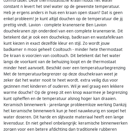
comfortabel. Deze thermostatische kraan houdt het water
constant n levert het snel water op de gewenste temperatuur.
Heb je ergens anders in huis een kraan open staan? Dat is geen
enkel probleem! Je kunt altijd douchen op de temperatuur die jij
prettig vindt. Lavion - complete kranenserie Ben Lavion
douchekranen zijn onderdeel van een complete kranenserie. Dit
betekent dat je ook een douchekop, badkraan en wastafelkraan
kunt kiezen in exact dezelfde kleur en stijl. Zo wordt jouw
badkamer n mooi geheel! Cooltouch - minder hete thermostaat
De kraan is voorzien van cooltouch. Dit betekent dat het water
langs de voorkant van de behuizing loopt en de thermostaat
minder heet aanvoelt. Beschikt over een temperatuurbegrenzing
Met de temperatuurbegrenzer op deze douchekraan weet je
zeker dat het water nooit te heet wordt. extra veilig dus voor
gezinnen met kinderen of ouderen. Wil je wel graag een lekkere
warme douche? Op de greep zit een knop waarmee je begrenzing
kunt opheffen en de temperatuur alsnog hoger kan draaien.
Keramisch binnenwerk - jarenlange probleemloze werking Dankzij
het keramische binnenwerk kun je heel nauwkeurig en soepel het
water doseren. Dit harde en slijtvaste materiaal heeft een lange
levensduur. En niet geheel onbelangrijk: keramische binnenwerken
zorgen voor een betere afdichting dan traditionele rubberen