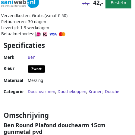
42,-
Bestel »
71,-
Verzendkosten: Gratis (vanaf € 50)
Retourneren: 30 dagen
Levertijd: 1-3 werkdagen
Betaalmethodes:
Specificaties
Merk
Ben
Kleur
Zwart
Materiaal
Messing
Categorie
Douchearmen
,
Douchekoppen
,
Kranen
,
Douche
Omschrijving
Ben Round Plafond douchearm 15cm
gunmetal pvd