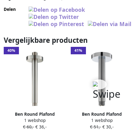
Delen
Vergelijkbare producten
40%
41%
Ben Round Plafond
Ben Round Plafond
1 webshop
1 webshop
douchearm 15cm Geborsteld
douchearm 15cm chroom
€ 60,-
€ 36,-
€ 51,-
€ 30,-
Nickel