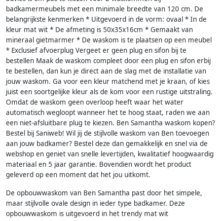
badkamermeubels met een minimale breedte van 120 cm. De
belangrijkste kenmerken * Uitgevoerd in de vorm: ovaal * In de
kleur mat wit * De afmeting is 50x35x16cm * Gemaakt van
mineraal gietmarmer * De waskom is te plaatsen op een meubel
* Exclusief afvoerplug Vergeet er geen plug en sifon bij te
bestellen Maak de waskom compleet door een plug en sifon erbij
te bestellen, dan kun je direct aan de slag met de installatie van
jouw waskom. Ga voor een kleur matchend met je kraan, of kies
juist een soortgelijke kleur als de kom voor een rustige uitstraling.
Omdat de waskom geen overloop heeft waar het water
automatisch wegloopt wanneer het te hoog staat, raden we aan
een niet-afsluitbare plug te kiezen. Ben Samantha waskom kopen?
Bestel bij Saniweb! Wil jij de stijlvolle waskom van Ben toevoegen
aan jouw badkamer? Bestel deze dan gemakkelijk en snel via de
webshop en geniet van snelle levertijden, kwalitatief hoogwaardig
materiaal en 5 jaar garantie. Bovendien wordt het product
geleverd op een moment dat het jou uitkomt.
De opbouwwaskom van Ben Samantha past door het simpele,
maar stijlvolle ovale design in ieder type badkamer. Deze
opbouwwaskom is uitgevoerd in het trendy mat wit