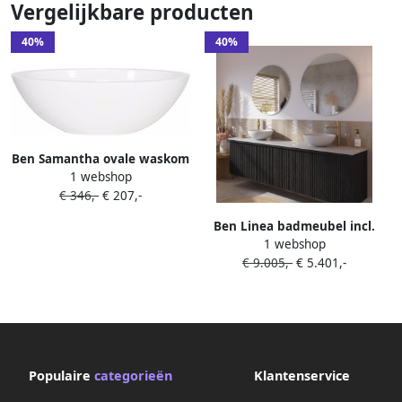
Vergelijkbare producten
40%
40%
Ben Samantha ovale waskom
1 webshop
50x35x16cm
€ 346,-
€ 207,-
mineraalmarmer glanzend
wit
Ben Linea badmeubel incl.
1 webshop
mat witte solid surface
€ 9.005,-
€ 5.401,-
waskommen 200x45x71cm
eiken zwart
Populaire
categorieën
Klantenservice