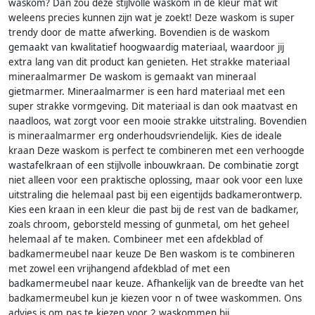
waskom? Dan zou deze stijlvolle waskom in de kleur mat wit
weleens precies kunnen zijn wat je zoekt! Deze waskom is super
trendy door de matte afwerking. Bovendien is de waskom
gemaakt van kwalitatief hoogwaardig materiaal, waardoor jij
extra lang van dit product kan genieten. Het strakke materiaal
mineraalmarmer De waskom is gemaakt van mineraal
gietmarmer. Mineraalmarmer is een hard materiaal met een
super strakke vormgeving. Dit materiaal is dan ook maatvast en
naadloos, wat zorgt voor een mooie strakke uitstraling. Bovendien
is mineraalmarmer erg onderhoudsvriendelijk. Kies de ideale
kraan Deze waskom is perfect te combineren met een verhoogde
wastafelkraan of een stijlvolle inbouwkraan. De combinatie zorgt
niet alleen voor een praktische oplossing, maar ook voor een luxe
uitstraling die helemaal past bij een eigentijds badkamerontwerp.
Kies een kraan in een kleur die past bij de rest van de badkamer,
zoals chroom, geborsteld messing of gunmetal, om het geheel
helemaal af te maken. Combineer met een afdekblad of
badkamermeubel naar keuze De Ben waskom is te combineren
met zowel een vrijhangend afdekblad of met een
badkamermeubel naar keuze. Afhankelijk van de breedte van het
badkamermeubel kun je kiezen voor n of twee waskommen. Ons
advies is om pas te kiezen voor 2 waskommen bij