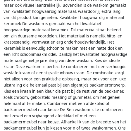
maar ook visueel aantrekkelijk. Bovendien is de waskom gemaakt
van kwalitatief hoogwaardig materiaal, waardoor jij extra lang
van dit product kan genieten. Kwalitatief hoogwaardig materiaal
keramiek De waskom is gemaakt van het kwalitatief
hoogwaardige materiaal keramiek. Dit materiaal staat bekend
om zijn duurzame voordelen. Het materiaal is namelijk hitte- en
krasbestendig, vormvast en erg onderhoudsvriendelijk. Het
keramiek is eenvoudig schoon te maken met een natte doek en
een licht schoonmaakmiddel. Dankzij het kwalitatief hoogwaardige
materiaal geniet je jarenlang van deze waskom. Kies de ideale
kraan Deze waskom is perfect te combineren met een verhoogde
wastafelkraan of een stijlvolle inbouwkraan. De combinatie zorgt
niet alleen voor een praktische oplossing, maar ook voor een luxe
uitstraling die helemaal past bij een eigentijds badkamerontwerp.
Kies een kraan in een kleur die past bij de rest van de badkamer,
zoals chroom, geborsteld messing of gunmetal, om het geheel
helemaal af te maken. Combineer met een afdekblad of
badkamermeubel naar keuze De Ben waskom is te combineren
met zowel een vrijhangend afdekblad of met een
badkamermeubel naar keuze. Afhankelijk van de breedte van het
badkamermeubel kun je kiezen voor n of twee waskommen. Ons