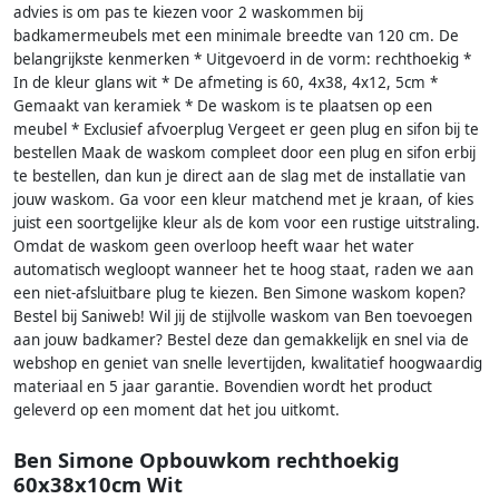
advies is om pas te kiezen voor 2 waskommen bij
badkamermeubels met een minimale breedte van 120 cm. De
belangrijkste kenmerken * Uitgevoerd in de vorm: rechthoekig *
In de kleur glans wit * De afmeting is 60, 4x38, 4x12, 5cm *
Gemaakt van keramiek * De waskom is te plaatsen op een
meubel * Exclusief afvoerplug Vergeet er geen plug en sifon bij te
bestellen Maak de waskom compleet door een plug en sifon erbij
te bestellen, dan kun je direct aan de slag met de installatie van
jouw waskom. Ga voor een kleur matchend met je kraan, of kies
juist een soortgelijke kleur als de kom voor een rustige uitstraling.
Omdat de waskom geen overloop heeft waar het water
automatisch wegloopt wanneer het te hoog staat, raden we aan
een niet-afsluitbare plug te kiezen. Ben Simone waskom kopen?
Bestel bij Saniweb! Wil jij de stijlvolle waskom van Ben toevoegen
aan jouw badkamer? Bestel deze dan gemakkelijk en snel via de
webshop en geniet van snelle levertijden, kwalitatief hoogwaardig
materiaal en 5 jaar garantie. Bovendien wordt het product
geleverd op een moment dat het jou uitkomt.
Ben Simone Opbouwkom rechthoekig
60x38x10cm Wit