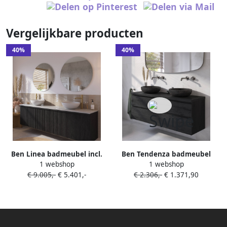
Vergelijkbare producten
40%
40%
Ben Linea badmeubel incl.
Ben Tendenza badmeubel
1 webshop
1 webshop
mat witte solid surface
incl. harstenen zwarte RVSe
€ 9.005,-
€ 5.401,-
€ 2.306,-
€ 1.371,90
waskommen 200x45x71cm
waskommen 141x46x76cm
eiken zwart
nero