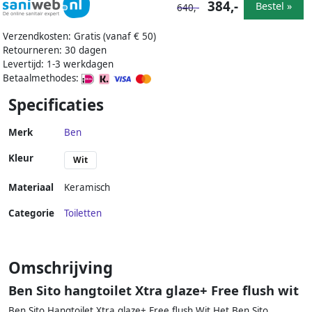
384,-
Bestel »
640,-
Verzendkosten: Gratis (vanaf € 50)
Retourneren: 30 dagen
Levertijd: 1-3 werkdagen
Betaalmethodes:
Specificaties
Merk
Ben
Kleur
Wit
Materiaal
Keramisch
Categorie
Toiletten
Omschrijving
Ben Sito hangtoilet Xtra glaze+ Free flush wit
Ben Sito Hangtoilet Xtra glaze+ Free flush Wit Het Ben Sito