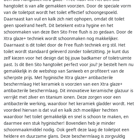
hangtoilet is van alle gemakken voorzien. Door de speciale vorm
van de toiletpot wordt het toilet effectief schoongespoeld.
Daarnaast kan vuil en kalk zich niet ophopen, omdat dit toilet
geen spoelrand heeft. Dit betekent extra hygine en het
schoonmaken van deze Ben Sito Free flush is zo gedaan. Door de
Xtra glaze+ techniek wordt schoonmaken nog makkelijker.
Daarnaast is dit toilet door de Free flush techniek erg stil. Het
toilet wordt standaard geleverd zonder toiletzitting. Je kunt dus
zelf kiezen voor het design dat bij jouw badkamer of toiletruimte
past. Is dit Ben Sito hangtoilet perfect voor jou? Je bestelt hem nu
gemakkelijk in de webshop van Saniweb en profiteert van de
scherpste prijs. Met hyginische Xtra glaze+ antibacterile
beschermlaag Het keramiek is voorzien van een Xtra glaze+
antibacterile beschermlaag. Dit innovatieve keramische glazuur is
verrijkt met zilver en titanium ionen. Deze zorgen voor een
antibacterile werking, waardoor het keramiek gladder wordt. Het
voordeel hiervan is dat vuil en kalk zich moeilijker hechten
waardoor het toilet gemakkelijk en snel is schoon te maken, en
daarmee een stuk hyginischer! Bovendien heb je minder
schoonmaakmiddel nodig. Ook geeft deze laag de toiletpot een
heldere en duurzame glans. Deze beschermlaag is zorgvuldig