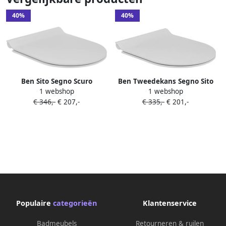
40%
40%
Ben Sito Segno Scuro
Ben Tweedekans Segno Sito
1 webshop
1 webshop
Closetzitting met Softclose
Slimline toiletbril met
€ 346,-
€ 207,-
€ 335,-
€ 201,-
en Quick Release 36 5x45 5x2
quickrelease en softclose Wit
5 cm Mat Wit
04338
Populaire
categorieën
Klantenservice
Badmeubels
Retourneren & ruilen