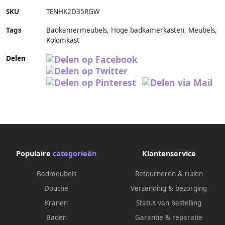
SKU
TENHK2D35RGW
Tags
Badkamermeubels, Hoge badkamerkasten, Meubels,
Kolomkast
Delen
Populaire
categorieën
Klantenservice
Badmeubels
Retourneren & ruilen
Douche
Verzending & bezorging
Kranen
Status van bestelling
Baden
Garantie & reparatie