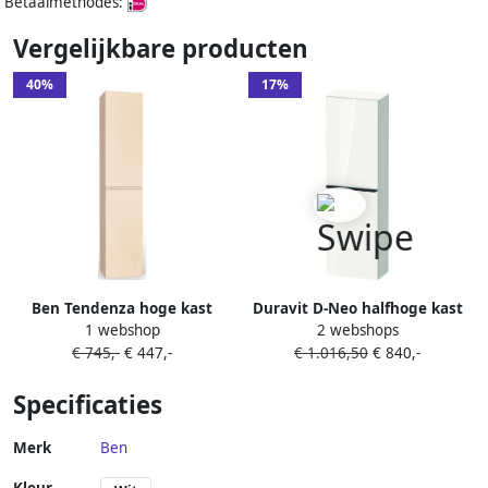
Betaalmethodes:
Vergelijkbare producten
40%
17%
Ben Tendenza hoge kast
Duravit D-Neo halfhoge kast
1 webshop
2 webshops
rechts 35x29x165cm zand
40x24x132cm Linksdraaiend
€ 745,-
€ 447,-
€ 1.016,50
€ 840,-
wit Hoogglans de1318l2222
Specificaties
Merk
Ben