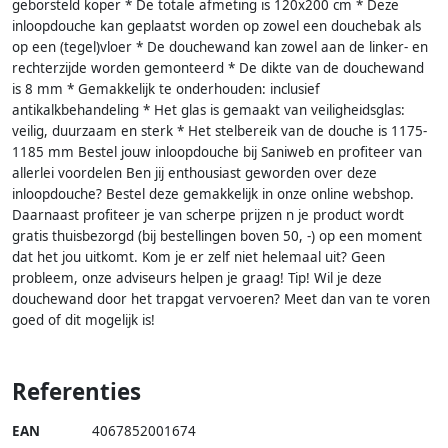
geborsteld koper * De totale afmeting is 120x200 cm * Deze
inloopdouche kan geplaatst worden op zowel een douchebak als
op een (tegel)vloer * De douchewand kan zowel aan de linker- en
rechterzijde worden gemonteerd * De dikte van de douchewand
is 8 mm * Gemakkelijk te onderhouden: inclusief
antikalkbehandeling * Het glas is gemaakt van veiligheidsglas:
veilig, duurzaam en sterk * Het stelbereik van de douche is 1175-
1185 mm Bestel jouw inloopdouche bij Saniweb en profiteer van
allerlei voordelen Ben jij enthousiast geworden over deze
inloopdouche? Bestel deze gemakkelijk in onze online webshop.
Daarnaast profiteer je van scherpe prijzen n je product wordt
gratis thuisbezorgd (bij bestellingen boven 50, -) op een moment
dat het jou uitkomt. Kom je er zelf niet helemaal uit? Geen
probleem, onze adviseurs helpen je graag! Tip! Wil je deze
douchewand door het trapgat vervoeren? Meet dan van te voren
goed of dit mogelijk is!
Referenties
EAN
4067852001674