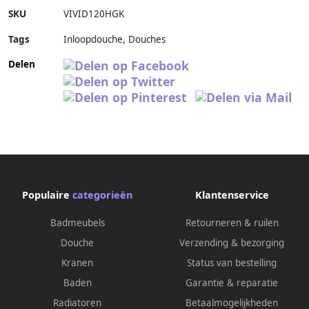
SKU
VIVID120HGK
Tags
Inloopdouche, Douches
Delen
Populaire
categorieën
Klantenservice
Badmeubels
Retourneren & ruilen
Douche
Verzending & bezorging
Kranen
Status van bestelling
Baden
Garantie & reparatie
Radiatoren
Betaalmogelijkheden