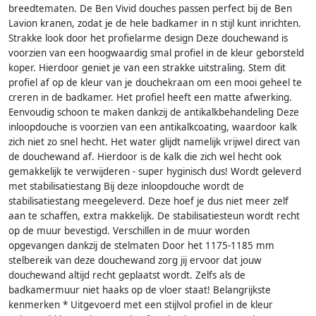
breedtematen. De Ben Vivid douches passen perfect bij de Ben
Lavion kranen, zodat je de hele badkamer in n stijl kunt inrichten.
Strakke look door het profielarme design Deze douchewand is
voorzien van een hoogwaardig smal profiel in de kleur geborsteld
koper. Hierdoor geniet je van een strakke uitstraling. Stem dit
profiel af op de kleur van je douchekraan om een mooi geheel te
creren in de badkamer. Het profiel heeft een matte afwerking.
Eenvoudig schoon te maken dankzij de antikalkbehandeling Deze
inloopdouche is voorzien van een antikalkcoating, waardoor kalk
zich niet zo snel hecht. Het water glijdt namelijk vrijwel direct van
de douchewand af. Hierdoor is de kalk die zich wel hecht ook
gemakkelijk te verwijderen - super hyginisch dus! Wordt geleverd
met stabilisatiestang Bij deze inloopdouche wordt de
stabilisatiestang meegeleverd. Deze hoef je dus niet meer zelf
aan te schaffen, extra makkelijk. De stabilisatiesteun wordt recht
op de muur bevestigd. Verschillen in de muur worden
opgevangen dankzij de stelmaten Door het 1175-1185 mm
stelbereik van deze douchewand zorg jij ervoor dat jouw
douchewand altijd recht geplaatst wordt. Zelfs als de
badkamermuur niet haaks op de vloer staat! Belangrijkste
kenmerken * Uitgevoerd met een stijlvol profiel in de kleur