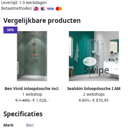
Levertijd: 1-3 werkdagen
Betaalmethodes:
Vergelijkbare producten
30%
Ben Vivid inloopdouche incl.
Sealskin Inloopdouche I AM
1 webshop
2 webshops
antikalk 140x200cm
Type A1 120x30x200 cm
€ 1.469,-
€ 1.028,-
€ 871,-
€ 870,95
geborsteld koper
Helder Glas Antikalk RVS
Specificaties
Merk
Ben