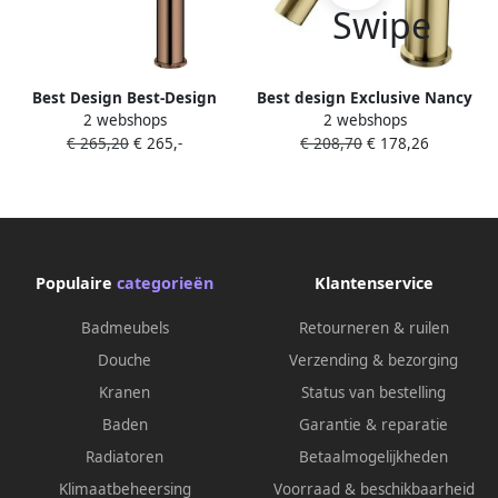
Best Design Best-Design
Best design Exclusive Nancy
2 webshops
2 webshops
Sulgen Hoge
Polina wastafelmengkraan
€ 265,20
€ 265,-
€ 208,70
€ 178,26
wastafelmengkraan Sunny
laag mat goud
Bronze 4013410
Populaire
categorieën
Klantenservice
Badmeubels
Retourneren & ruilen
Douche
Verzending & bezorging
Kranen
Status van bestelling
Baden
Garantie & reparatie
Radiatoren
Betaalmogelijkheden
Klimaatbeheersing
Voorraad & beschikbaarheid