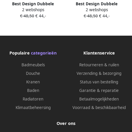
Best Design Dubbele
Best Design Dubbele
2 webshops
2 webshops
Reserverolhouder Duke
Reserverolhouder Duke Ore
€ 48,50
€ 44,-
€ 48,50
€ 44,-
Nancy Mat Goud
RVS
Populaire
categorieën
Klantenservice
Badmeubels
Retourneren & ruilen
Douche
Verzending & bezorging
Kranen
Status van bestelling
Baden
Garantie & reparatie
Radiatoren
Betaalmogelijkheden
Klimaatbeheersing
Voorraad & beschikbaarheid
Over ons