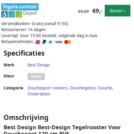
69,-
Bestel »
69,50
Verzendkosten: Gratis (vanaf €150)
Retourneren: 14 dagen
Levertijd: Voor 15:00 besteld, volgende dag in huis
Betaalmethodes:
Specificaties
Merk
Best Design
Kleur
Zilver
Categorie
Douchegoot roosters
,
Douchegoten
,
Douche
,
Onderdelen
Omschrijving
Best Design Best-Design Tegelrooster Voor
Douchegoot 120 cm RVS