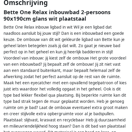
Omschrijving
Bette One Relax inbouwbad 2-persoons
90x190cm glans wit plaatstaal
Bette One Relax inbouw ligbad in wit Wil je een ligbad dat
naadloos aansluit bij jouw stijl? Dan is een inbouwbad een goede
keuze. De ombouw van dit wit gekleurde ligbad van Bette kun je
geheel laten betegelen zoals jij dat wilt. Zo gaat je nieuwe bad
perfect op in het geheel en kun jij heerlijk badderen in stijl!
Voordeel van inbouw: jij kiest zelf de ombouw Het grote voordeel
van een inbouwbad? Jij bepaalt zelf de ombouw! Jij zit niet vast
aan een standaard buitenkant, maar bepaalt helemaal zelf de
afwerking zodat het perfect aansluit op de rest van de ruimte.
Maak het een eyecatcher met een opvallend tegelpatroon of kies
juist iets waardoor het volledig opgaat in het geheel. Ook is dit
type bad lekker flexibel qua plaatsing. Bij beperkte ruimte kan dit
type bad strak tegen de muur geplaatst worden. Heb je genoeg
ruimte om je bad? Laat de ombouw eventueel extra groot maken
en creer stijlvolle extra opbergruimte voor al je badspullen.
Plaatstaal: slijtvast, krasvast en recyclebaar Heb jij duurzaamheid
en milieuvriendelijkheid hoog staan? Dan is dit bad van plaatstaal