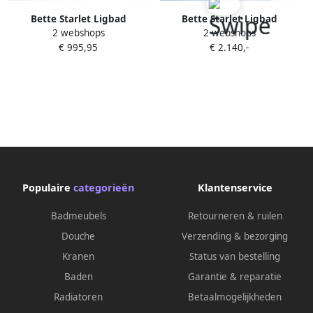
Bette Starlet Ligbad
Bette Starlet Ligbad
2 webshops
2 webshops
B80xL175cm 52cm met gat
B80xL175cm 52cm met gat
€ 995,95
€ 2.140,-
rechthoek met overloop
rechthoek met overloop
Plaatstaal Pergamon 1450-
Plaatstaal Pergamon 6660-
001
001
Populaire
categorieën
Klantenservice
Badmeubels
Retourneren & ruilen
Douche
Verzending & bezorging
Kranen
Status van bestelling
Baden
Garantie & reparatie
Radiatoren
Betaalmogelijkheden