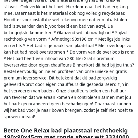
het overwegen waard. Dit materiaal is erg hard en kras- en
slijtvast. Ook verkleurt het niet. Hierdoor gaat het bad erg lang
mee. Daarnaast is het materiaal ook nog volledig recyclebaar.
Houdt er voor installatie wel rekening mee dat een plaatstalen
bad is zwaarder dan bijvoorbeeld een bad van acryl. De
belangrijkste kenmerken * Glanzend wit inbouw ligbad * Stijlvol
rechthoekig van vorm * Afmeting: 90x190 cm * Met ligzijde links
en rechts * Het bad is gemaakt van plaatstaal * Met overloop: zo
kan het bad nooit overstromen * De vorm van de overloop is rond
* Het bad heeft een inhoud van 280 literGratis premium
leverservice door eigen chauffeurs Binnenkort dit bad bij jou thuis?
Bestel eenvoudig online en profiteer van onze unieke en gratis
premium leverservice. Dit betekent dat dit bad zorgvuldig
geleverd wordt door eigen chauffeurs die gespecialiseerd zijn in
het vervoeren van baden. Onze chauffeurs bellen een half uur
van tevoren dat we eraan komen en controleren samen met jou
het bad: gegarandeerd geen beschadigingen! Daarnaast kunnen
wij het bad voor je naar boven brengen, zodat je zelf niet hoeft te
sjouwen, ideaal!
Bette One Relax bad plaatstaal rechthoekig
190x90x45cm met ronde afvoer wit 3324000