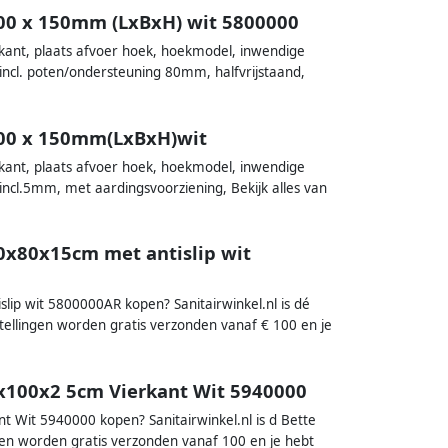
800 x 150mm (LxBxH) wit 5800000
rkant, plaats afvoer hoek, hoekmodel, inwendige
ncl. poten/ondersteuning 80mm, halfvrijstaand,
800 x 150mm(LxBxH)wit
rkant, plaats afvoer hoek, hoekmodel, inwendige
cl.5mm, met aardingsvoorziening, Bekijk alles van
80x80x15cm met antislip wit
lip wit 5800000AR kopen? Sanitairwinkel.nl is dé
tellingen worden gratis verzonden vanaf € 100 en je
0x100x2 5cm Vierkant Wit 5940000
 Wit 5940000 kopen? Sanitairwinkel.nl is d Bette
gen worden gratis verzonden vanaf 100 en je hebt