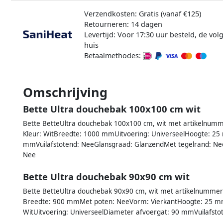
Verzendkosten: Gratis (vanaf €125)
Retourneren: 14 dagen
Levertijd: Voor 17:30 uur besteld, de vo
huis
Betaalmethodes:
Omschrijving
Bette Ultra douchebak 100x100 cm wit
Bette BetteUltra douchebak 100x100 cm, wit met artikelnum
Kleur: WitBreedte: 1000 mmUitvoering: UniverseelHoogte: 
mmVuilafstotend: NeeGlansgraad: GlanzendMet tegelrand: NeeKw
Nee
Bette Ultra douchebak 90x90 cm wit
Bette BetteUltra douchebak 90x90 cm, wit met artikelnumme
Breedte: 900 mmMet poten: NeeVorm: VierkantHoogte: 25 mm
WitUitvoering: UniverseelDiameter afvoergat: 90 mmVuilafst