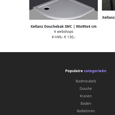
Xellan
| SMC 
Xellanz Douchebak SMC | 90x90x4 cm
4 webshops
| SMC | Excl.Afvoer | Kwartrond | Wit
€ 199,-
€ 130,-
glans
Populaire
categorieën
Badmeubels
Douche
Kranen
Baden
Radiatoren