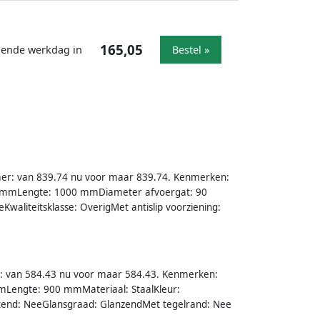
165,05
lgende werkdag in
Bestel »
mer: van 839.74 nu voor maar 839.74. Kenmerken:
25 mmLengte: 1000 mmDiameter afvoergat: 90
aliteitsklasse: OverigMet antislip voorziening:
r: van 584.43 nu voor maar 584.43. Kenmerken:
Lengte: 900 mmMateriaal: StaalKleur:
otend: NeeGlansgraad: GlanzendMet tegelrand: Nee