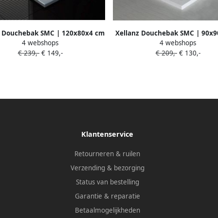
z Douchebak SMC | 120x80x4 cm
Xellanz Douchebak SMC | 90x
4 webshops
4 webshops
| Excl.Afvoer | Rechthoek | Wit
| SMC | Excl.Afvoer | Vierkant
€ 239,-
€ 149,-
€ 209,-
€ 130,-
glans
glans
Klantenservice
Retourneren & ruilen
Verzending & bezorging
Status van bestelling
Garantie & reparatie
Betaalmogelijkheden