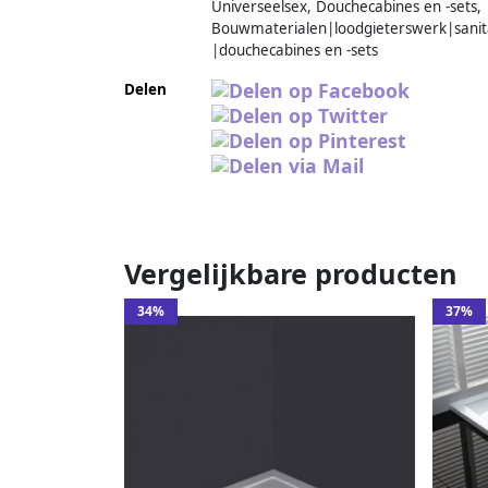
Universeelsex, Douchecabines en -sets,
Bouwmaterialen|loodgieterswerk|sanit
|douchecabines en -sets
Delen
Vergelijkbare producten
34%
37%