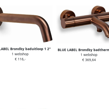
LABEL Brondby baduitloop 1 2"
BLUE LABEL Brondby badtherm
1 webshop
rtbaar lengte 100-180mm met
1 webshop
15cm geborsteld brons FK-80
€ 116,-
rozet geborsteld brons
€ 369,64