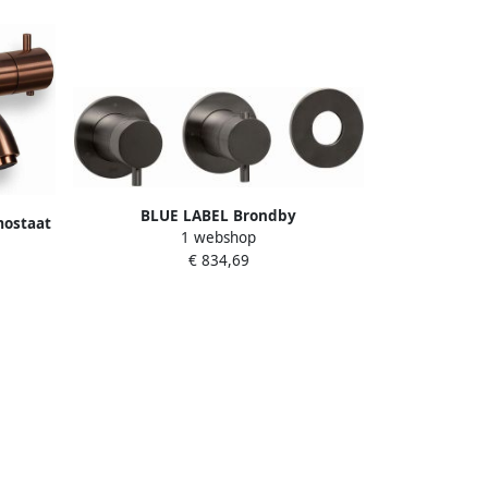
BLUE LABEL Brondby
ostaat
1 webshop
inbouwthermostaat met 3-weg
77-BR
€ 834,69
omstelling inbouw + afbouwdeel ronde
rozetten 1 2" aansluiting gun metal FK-
CA22-H-GM