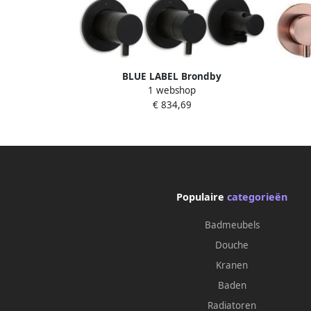
BLUE LABEL Brondby
1 webshop
inbouwthermostaat met 3-weg
in
€ 834,69
omstelling inbouw + afbouwdeel ronde
omstel
rozetten 1 2" aansluiting mat zwart FK-
rozett
CA22-H-MB
Populaire
categorieën
Badmeubels
Douche
Kranen
Baden
Radiatoren