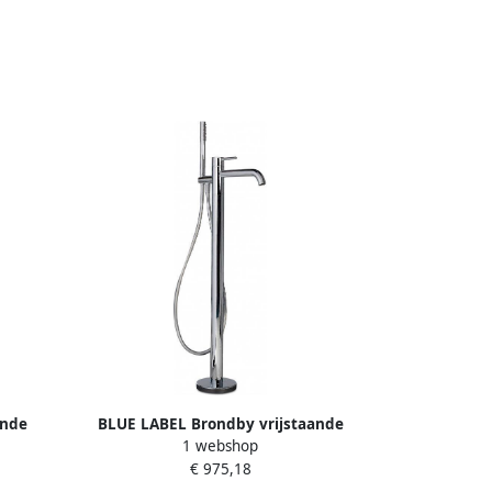
ande
BLUE LABEL Brondby vrijstaande
1 webshop
nmetal
badmengkraan chroom FK-0500-CP
€ 975,18