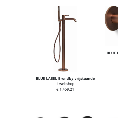
BLUE 
inko
BLUE LABEL Brondby vrijstaande
1 webshop
badmengkraan geborsteld brons FK-
€ 1.459,21
0500-BR