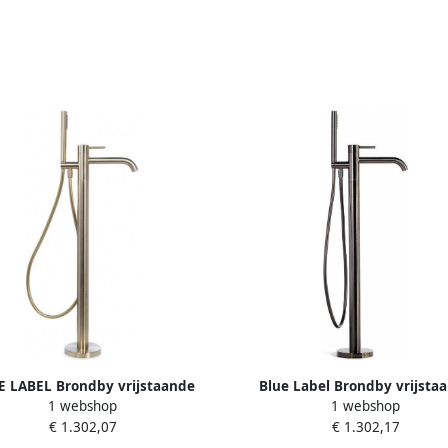
E LABEL Brondby vrijstaande
Blue Label Brondby vrijsta
1 webshop
1 webshop
ngkraan geborsteld goud FK-
badmengkraan geborsteld gu
€ 1.302,07
€ 1.302,17
0500-BB
PVD