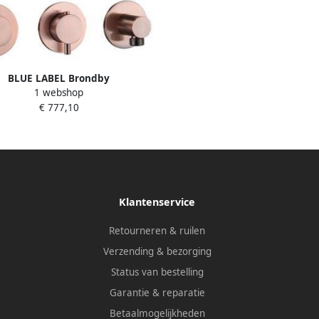
BLUE LABEL Brondby
1 webshop
bouwthermostaat met 3-weg
€ 777,10
ling inbouw + afbouwdeel ronde
en 1 2" aansluiting chroom FK-
CA22-H-CP
Klantenservice
Retourneren & ruilen
Verzending & bezorging
Status van bestelling
Garantie & reparatie
Betaalmogelijkheden