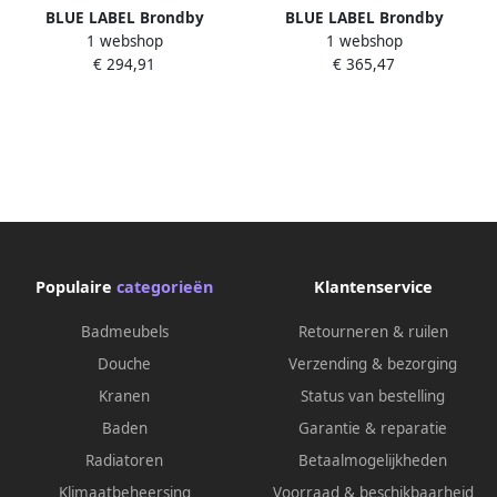
BLUE LABEL Brondby
BLUE LABEL Brondby
1 webshop
1 webshop
badthermostaat HOH 15 cm
badthermostaat HOH 15cm
€ 294,91
€ 365,47
chroom FK-8077-CH
met koppelingen geborsteld
goud FK-8077-BB
Populaire
categorieën
Klantenservice
Badmeubels
Retourneren & ruilen
Douche
Verzending & bezorging
Kranen
Status van bestelling
Baden
Garantie & reparatie
Radiatoren
Betaalmogelijkheden
Klimaatbeheersing
Voorraad & beschikbaarheid