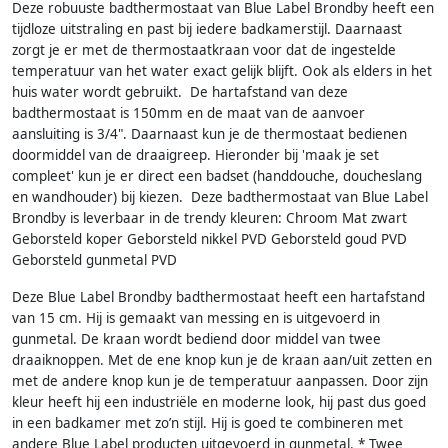
Deze robuuste badthermostaat van Blue Label Brondby heeft een
tijdloze uitstraling en past bij iedere badkamerstijl. Daarnaast
zorgt je er met de thermostaatkraan voor dat de ingestelde
temperatuur van het water exact gelijk blijft. Ook als elders in het
huis water wordt gebruikt. De hartafstand van deze
badthermostaat is 150mm en de maat van de aanvoer
aansluiting is 3/4". Daarnaast kun je de thermostaat bedienen
doormiddel van de draaigreep. Hieronder bij 'maak je set
compleet' kun je er direct een badset (handdouche, doucheslang
en wandhouder) bij kiezen. Deze badthermostaat van Blue Label
Brondby is leverbaar in de trendy kleuren: Chroom Mat zwart
Geborsteld koper Geborsteld nikkel PVD Geborsteld goud PVD
Geborsteld gunmetal PVD
Deze Blue Label Brondby badthermostaat heeft een hartafstand
van 15 cm. Hij is gemaakt van messing en is uitgevoerd in
gunmetal. De kraan wordt bediend door middel van twee
draaiknoppen. Met de ene knop kun je de kraan aan/uit zetten en
met de andere knop kun je de temperatuur aanpassen. Door zijn
kleur heeft hij een industriële en moderne look, hij past dus goed
in een badkamer met zo’n stijl. Hij is goed te combineren met
andere Blue Label producten uitgevoerd in gunmetal. * Twee