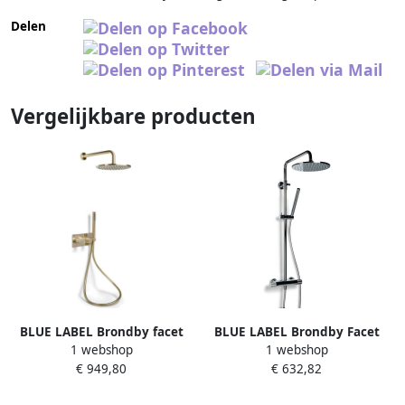
Delen
Vergelijkbare producten
BLUE LABEL Brondby facet
BLUE LABEL Brondby Facet
1 webshop
1 webshop
douchesysteem horizontaal
douchesysteem in hoogte
€ 949,80
€ 632,82
met houder incl. inbouwdeel
verstelbaar thermostatisch
omstel hoofddouche 250mm
gekartelde greep messing