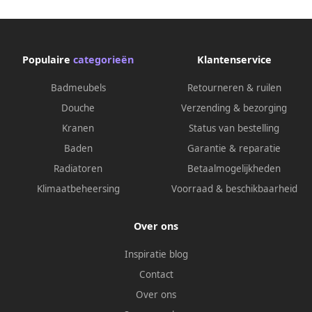
geborsteld goud FK-003K-H-
hoofddouche 25 cm chroom
BB
Populaire
categorieën
Klantenservice
Badmeubels
Retourneren & ruilen
Douche
Verzending & bezorging
Kranen
Status van bestelling
Baden
Garantie & reparatie
Radiatoren
Betaalmogelijkheden
Klimaatbeheersing
Voorraad & beschikbaarheid
Over ons
Inspiratie blog
Contact
Over ons