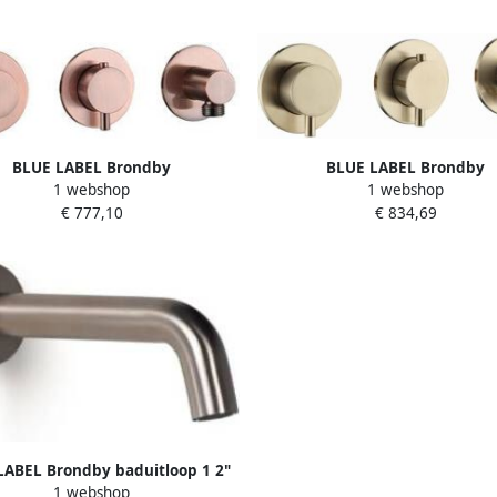
BLUE LABEL Brondby
BLUE LABEL Brondby
1 webshop
1 webshop
bouwthermostaat met 3-weg
Inbouwthermostaat met 3
€ 777,10
€ 834,69
ling inbouw + afbouwdeel ronde
omstelling inbouw + afbouwdee
en 1 2" aansluiting chroom FK-
rozetten 1 2" aansluiting gebo
CA22-H-CP
goud FK-CA22-H-BB
LABEL Brondby baduitloop 1 2"
1 webshop
rtbaar lengte 100-180mm met