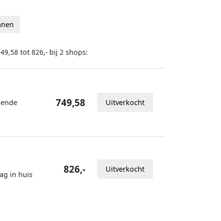
anen
tot
bij
shops:
749,58
826,-
2
749,58
lgende
Uitverkocht
826,-
Uitverkocht
ag in huis