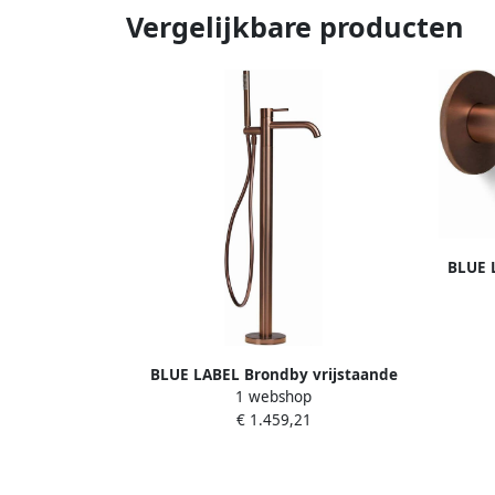
Vergelijkbare producten
BLUE 
inko
BLUE LABEL Brondby vrijstaande
1 webshop
badmengkraan geborsteld brons FK-
€ 1.459,21
0500-BR