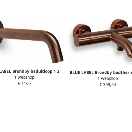
LABEL Brondby baduitloop 1 2"
BLUE LABEL Brondby badtherm
1 webshop
rtbaar lengte 100-180mm met
1 webshop
15cm geborsteld brons FK-80
€ 116,-
rozet geborsteld brons
€ 369,64