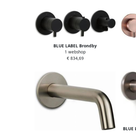
BLUE LABEL Brondby
1 webshop
inbouwthermostaat met 3-weg
in
€ 834,69
omstelling inbouw + afbouwdeel ronde
omstel
rozetten 1 2" aansluiting mat zwart FK-
rozett
CA22-H-MB
BLUE 
inko