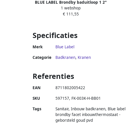
BLUE LABEL Brondby baduitloop 1 2"
1 webshop
inkortbaar lengte 100-180mm met
€ 111,55
rozet geborsteld nikkel
Specificaties
Merk
Blue Label
Categorie
Badkranen
,
Kranen
Referenties
EAN
8711802005422
SKU
597157
,
FK-003K-H-BB01
Tags
Sanitair, Inbouw badkranen, Blue label
brondby facet inbouwthermostaat -
geborsteld goud pvd