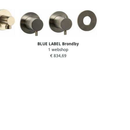
BLUE LABEL Brondby
1 webshop
-weg
inbouwthermostaat met 3-weg
€ 834,69
l ronde
omstelling inbouw + afbouwdeel ronde
rsteld
rozetten 1 2" aansluiting geborsteld
nikkel FK-CA22-H-BN