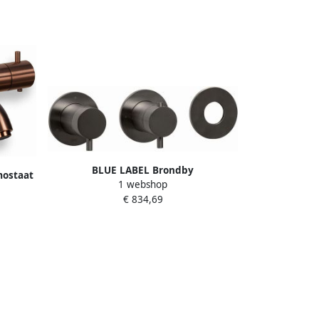
BLUE LABEL Brondby
ostaat
1 webshop
inbouwthermostaat met 3-weg
77-BR
€ 834,69
omstelling inbouw + afbouwdeel ronde
rozetten 1 2" aansluiting gun metal FK-
CA22-H-GM