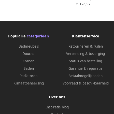
€ 126,97
brons FK-0320-BR
Populaire
categorieën
Klantenservice
Badmeubels
Retourneren & ruilen
Douche
Verzending & bezorging
Kranen
Status van bestelling
Baden
Garantie & reparatie
Radiatoren
Betaalmogelijkheden
Klimaatbeheersing
Voorraad & beschikbaarheid
Over ons
Inspiratie blog