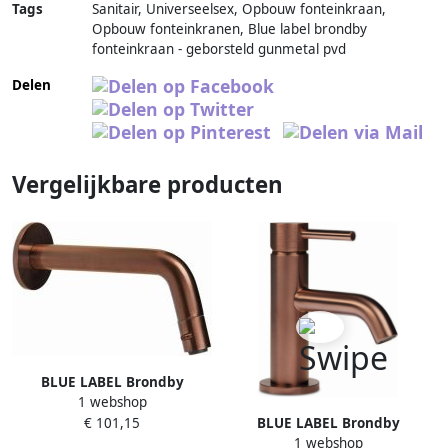
Tags
Sanitair, Universeelsex, Opbouw fonteinkraan,
Opbouw fonteinkranen, Blue label brondby
fonteinkraan - geborsteld gunmetal pvd
Delen
Vergelijkbare producten
BLUE LABEL Brondby
1 webshop
fonteinkraan 1 2"
BLUE LABEL Brondby
€ 101,15
wandmodel tot max. 8 cm
1 webshop
fonteinkraan geborsteld
inkortbaar geborsteld brons